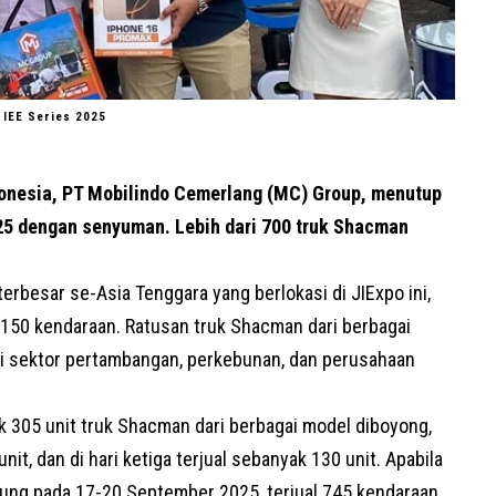
 IEE Series 2025
donesia, PT Mobilindo Cemerlang (
MC
) Group, menutup
025 dengan senyuman. Lebih dari 700 truk Shacman
 terbesar se-Asia Tenggara yang berlokasi di JIExpo ini,
50 kendaraan. Ratusan truk Shacman dari berbagai
 di sektor pertambangan, perkebunan, dan perusahaan
 305 unit truk Shacman dari berbagai model diboyong,
nit, dan di hari ketiga terjual sebanyak 130 unit. Apabila
sung pada 17-20 September 2025, terjual 745 kendaraan.