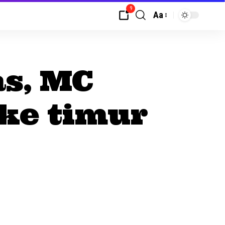
9
Aa
s, MC
 ke timur