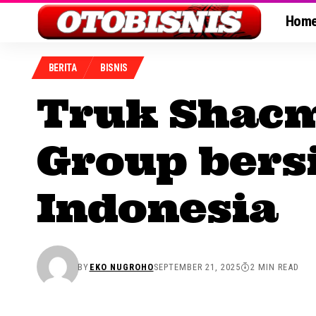
Hom
BERITA
BISNIS
Truk Shacm
Group bers
Indonesia
BY
EKO NUGROHO
SEPTEMBER 21, 2025
2 MIN READ