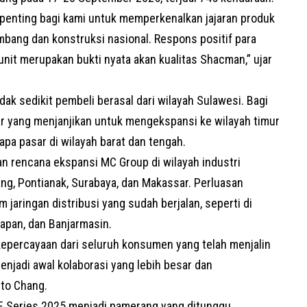
enting bagi kami untuk memperkenalkan jajaran produk
mbang dan konstruksi nasional. Respons positif para
unit merupakan bukti nyata akan kualitas Shacman,” ujar
ak sedikit pembeli berasal dari wilayah Sulawesi. Bagi
sar yang menjanjikan untuk mengekspansi ke wilayah timur
a pasar di wilayah barat dan tengah.
n rencana ekspansi MC Group di wilayah industri
ang, Pontianak, Surabaya, dan Makassar. Perluasan
 jaringan distribusi yang sudah berjalan, seperti di
papan, dan Banjarmasin.
kepercayaan dari seluruh konsumen yang telah menjalin
njadi awal kolaborasi yang lebih besar dan
nto Chang.
EE Series 2025 menjadi pamerang yang ditunggu