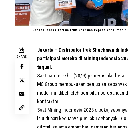
Prosesi serah-terima truk Shacman kepada konsumen di
Jakarta – Distributor truk Shachman di In
SHARE
partisipasi mereka di Mining Indonesia 2
terjual.
Saat hari terakhir (20/9) pameran alat berat
MC Group membukukan penjualan sebanyak 1
model itu, dibeli oleh sembilan perusahaan
kontraktor.
Saat
Mining Indonesia
2025 dibuka, sebanyak
lalu di hari keduanya pun laku sebanyak 160 u
ditotal, selama empat hari pameran berlang