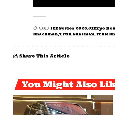
IEE Series 2025
JIExpo Ke
TAGGED:
Shachman
Truk Shacman
Truk S
Share This Article
You Might Also Li