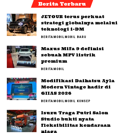
Berita Terbaru
JETOUR terus perkuat
strategi globalnya melalui
teknologi i-DM
BERITA
MOBIL
MOBIL BARU
Maxus Mifa 9 definisi
sebuah MPV listrik
premium
BERITA
MOBIL
Modifikasi Daihatsu Ayla
Modern Vintage hadir di
GIIAS 2026
BERITA
MOBIL
MOBIL KONSEP
Isuzu Traga Putri Salon
Studio bukti nyata
fleksibilitas kendaraan
niaga