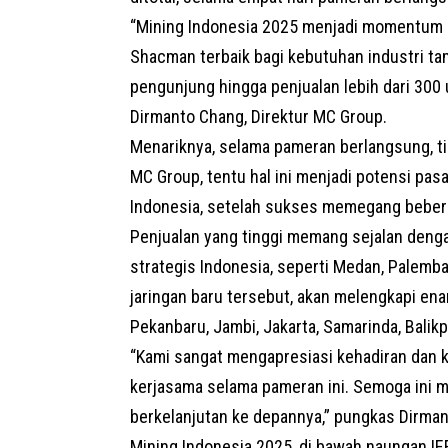
“Mining Indonesia 2025 menjadi momentum p
Shacman terbaik bagi kebutuhan industri ta
pengunjung hingga penjualan lebih dari 300 
Dirmanto Chang, Direktur MC Group.
Menariknya, selama pameran berlangsung, tid
MC Group, tentu hal ini menjadi potensi pa
Indonesia, setelah sukses memegang beberap
Penjualan yang tinggi memang sejalan denga
strategis Indonesia, seperti Medan, Palemb
jaringan baru tersebut, akan melengkapi enam
Pekanbaru, Jambi, Jakarta, Samarinda, Balik
“Kami sangat mengapresiasi kehadiran dan 
kerjasama selama pameran ini. Semoga ini me
berkelanjutan ke depannya,” pungkas Dirma
Mining Indonesia 2025, di bawah naungan I