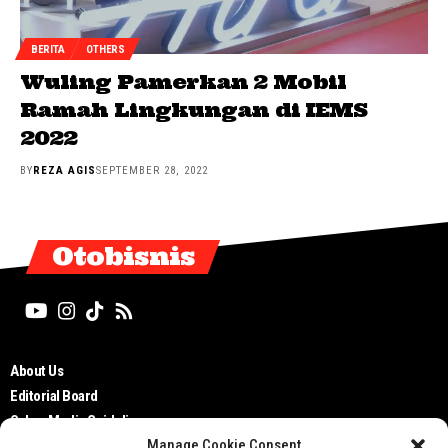
BERITA
OTHERS
Wuling Pamerkan 2 Mobil
Ramah Lingkungan di IEMS
2022
BY
REZA AGIS
SEPTEMBER 28, 2022
Otobisnis
About Us
Editorial Board
Cyber Media Guidelines
Manage Cookie Consent
TOS