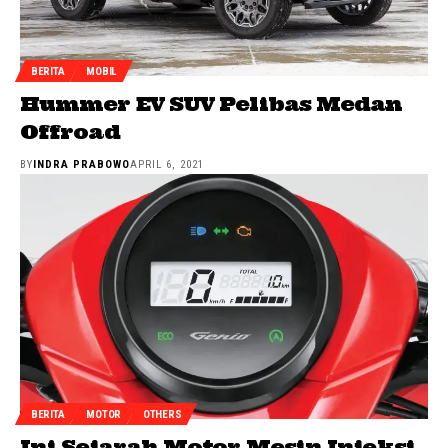
BERITA
MOBIL
Hummer EV SUV Pelibas Medan
Offroad
BY
INDRA PRABOWO
APRIL 6, 2021
BERITA
MOTOR
OTHERS
Ini Sejarah Motor Mesin Injeksi