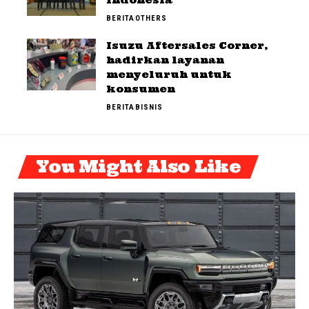
Indonesia
BERITA
OTHERS
Isuzu Aftersales Corner,
hadirkan layanan
menyeluruh untuk
konsumen
BERITA
BISNIS
You Might Also Like