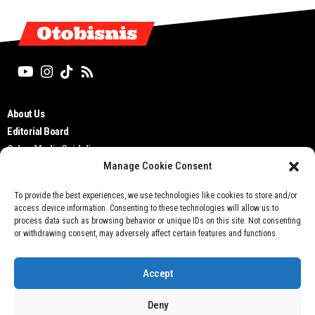
Otobisnis
About Us
Editorial Board
Cyber Media Guidelines
Manage Cookie Consent
TOS
Disclaimer
To provide the best experiences, we use technologies like cookies to store and/or
Privacy Policy
access device information. Consenting to these technologies will allow us to
Contact Us
process data such as browsing behavior or unique IDs on this site. Not consenting
or withdrawing consent, may adversely affect certain features and functions.
Accept
Deny