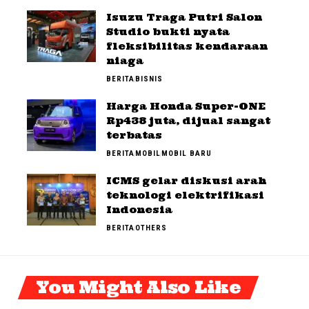
Isuzu Traga Putri Salon
Studio bukti nyata
fleksibilitas kendaraan
niaga
BERITA
BISNIS
Harga Honda Super-ONE
Rp438 juta, dijual sangat
terbatas
BERITA
MOBIL
MOBIL BARU
ICMS gelar diskusi arah
teknologi elektrifikasi
Indonesia
BERITA
OTHERS
You Might Also Like