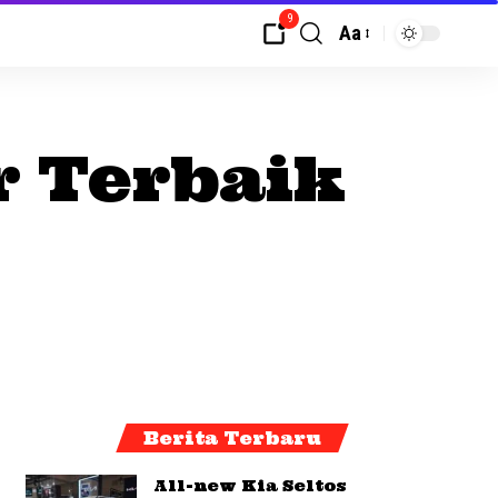
9
Aa
or Terbaik
Berita Terbaru
All-new Kia Seltos