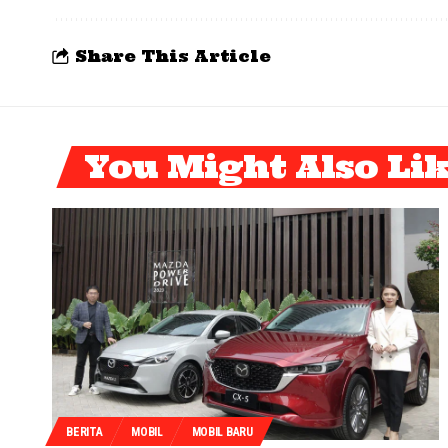
Share This Article
You Might Also Li
BERITA
MOBIL
MOBIL BARU