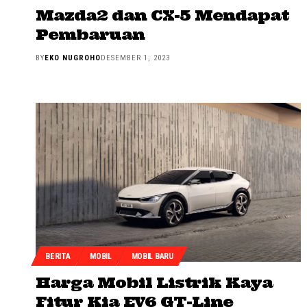
Mazda2 dan CX-5 Mendapat
Pembaruan
BY
EKO NUGROHO
DESEMBER 1, 2023
BERITA
MOBIL
MOBIL BARU
Harga Mobil Listrik Kaya
Fitur Kia EV6 GT-Line