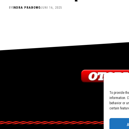
BY
INDRA PRABOWO
JUNI 16, 2025
To provide th
information. 
behavior or u
certain featur
A