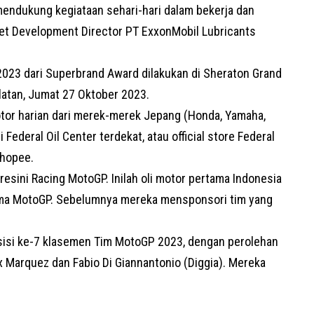
ndukung kegiataan sehari-hari dalam bekerja dan
arket Development Director PT ExxonMobil Lubricants
2023 dari Superbrand Award dilakukan di Sheraton Grand
elatan, Jumat 27 Oktober 2023.
motor harian dari merek-merek Jepang (Honda, Yamaha,
Federal Oil Center terdekat, atau official store Federal
Shopee.
resini Racing MotoGP. Inilah oli motor pertama Indonesia
ama MotoGP. Sebelumnya mereka mensponsori tim yang
osisi ke-7 klasemen Tim
MotoGP
2023, dengan perolehan
x Marquez dan Fabio Di Giannantonio (Diggia). Mereka