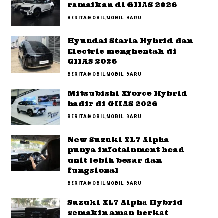
ramaikan di GIIAS 2026
BERITA
MOBIL
MOBIL BARU
Hyundai Staria Hybrid dan
Electric menghentak di
GIIAS 2026
BERITA
MOBIL
MOBIL BARU
Mitsubishi Xforce Hybrid
hadir di GIIAS 2026
BERITA
MOBIL
MOBIL BARU
New Suzuki XL7 Alpha
punya infotainment head
unit lebih besar dan
fungsional
BERITA
MOBIL
MOBIL BARU
Suzuki XL7 Alpha Hybrid
semakin aman berkat