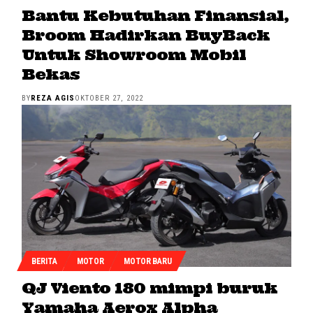
Bantu Kebutuhan Finansial,
Broom Hadirkan BuyBack
Untuk Showroom Mobil
Bekas
BY
REZA AGIS
OKTOBER 27, 2022
BERITA
MOTOR
MOTOR BARU
QJ Viento 180 mimpi buruk
Yamaha Aerox Alpha