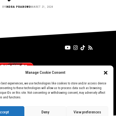
BY
INDRA PRABOWO
MARET 21, 2024
Manage Cookie Consent
e best experiences, we use technologies like cookies to store and/or access device
Consenting to these technologies will allow us to process data such as browsing
nique IDs on this site. Not consenting or withdrawing consent, may adversely affect
es and functions.
ccept
Deny
View preferences