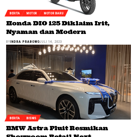
BERITA
MOTOR
MOTOR BARU
Honda DIO 125 Diklaim Irit,
Nyaman dan Modern
BY
INDRA PRABOWO
JULI 14, 2023
BERITA
BISNIS
BMW Astra Pluit Resmikan
Showroom Retail.Next