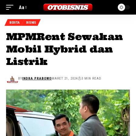
Aa
BERITA
BISNIS
MPMRent Sewakan
Mobil Hybrid dan
Listrik
BY
INDRA PRABOWO
MARET 21, 2024
3 MIN READ