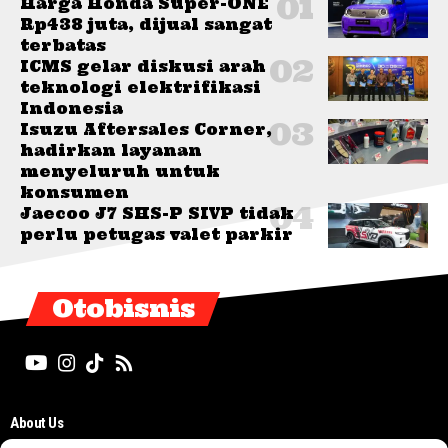
Harga Honda Super-ONE
Rp438 juta, dijual sangat
terbatas
ICMS gelar diskusi arah
teknologi elektrifikasi
Indonesia
Isuzu Aftersales Corner,
hadirkan layanan
menyeluruh untuk
konsumen
Jaecoo J7 SHS-P SIVP tidak
perlu petugas valet parkir
Otobisnis
About Us
Editorial Board