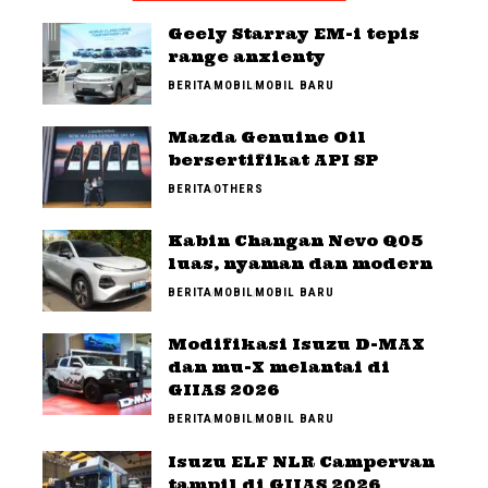
Geely Starray EM-i tepis
range anxienty
BERITA
MOBIL
MOBIL BARU
Mazda Genuine Oil
bersertifikat API SP
BERITA
OTHERS
Kabin Changan Nevo Q05
luas, nyaman dan modern
BERITA
MOBIL
MOBIL BARU
Modifikasi Isuzu D-MAX
dan mu-X melantai di
GIIAS 2026
BERITA
MOBIL
MOBIL BARU
Isuzu ELF NLR Campervan
tampil di GIIAS 2026