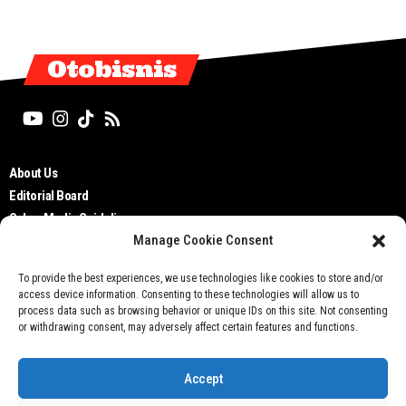
Otobisnis
About Us
Editorial Board
Cyber Media Guidelines
Manage Cookie Consent
TOS
Disclaimer
To provide the best experiences, we use technologies like cookies to store and/or
Privacy Policy
access device information. Consenting to these technologies will allow us to
Contact Us
process data such as browsing behavior or unique IDs on this site. Not consenting
or withdrawing consent, may adversely affect certain features and functions.
Accept