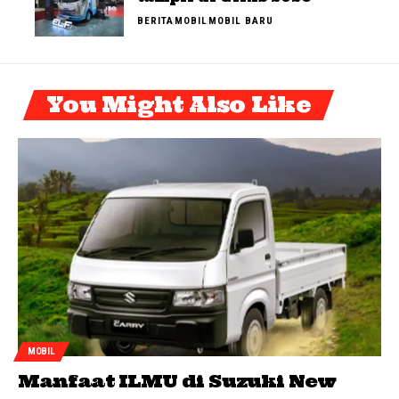
BERITA
MOBIL
MOBIL BARU
You Might Also Like
MOBIL
Manfaat ILMU di Suzuki New