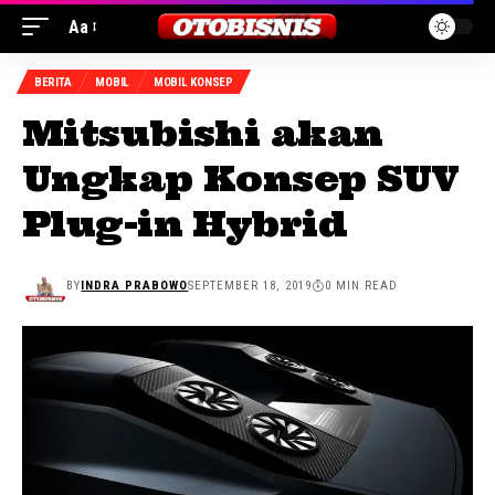
Aa
BERITA
MOBIL
MOBIL KONSEP
Mitsubishi akan
Ungkap Konsep SUV
Plug-in Hybrid
BY
INDRA PRABOWO
SEPTEMBER 18, 2019
0 MIN READ