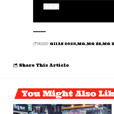
GIIAS 2023
MG
MG ZS
MG Z
TAGGED:
Share This Article
You Might Also Li