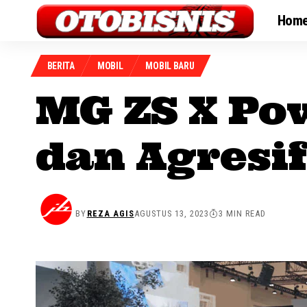
Hom
BERITA
MOBIL
MOBIL BARU
MG ZS X Po
dan Agresif
BY
REZA AGIS
AGUSTUS 13, 2023
3 MIN READ