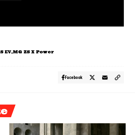
S EV
MG ZS X Power
Facebook
ke