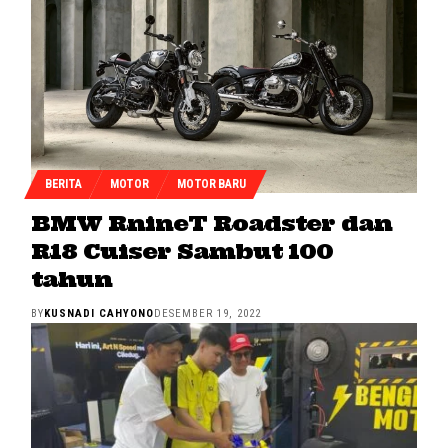
BERITA
MOTOR
MOTOR BARU
BMW RnineT Roadster dan
R18 Cuiser Sambut 100
tahun
BY
KUSNADI CAHYONO
DESEMBER 19, 2022