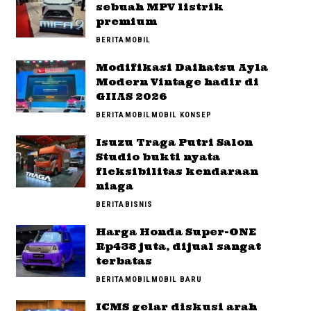
sebuah MPV listrik
premium
BERITA
MOBIL
Modifikasi Daihatsu Ayla
Modern Vintage hadir di
GIIAS 2026
BERITA
MOBIL
MOBIL KONSEP
Isuzu Traga Putri Salon
Studio bukti nyata
fleksibilitas kendaraan
niaga
BERITA
BISNIS
Harga Honda Super-ONE
Rp438 juta, dijual sangat
terbatas
BERITA
MOBIL
MOBIL BARU
ICMS gelar diskusi arah