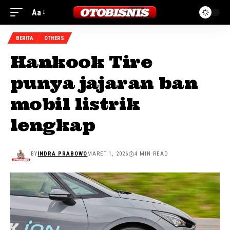
Aa
BERITA
OTHERS
Hankook Tire
punya jajaran ban
mobil listrik
lengkap
BY
INDRA PRABOWO
MARET 1, 2026
4 MIN READ