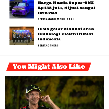
Harga Honda Super-ONE
Rp438 juta, dijual sangat
terbatas
BERITA
MOBIL
MOBIL BARU
ICMS gelar diskusi arah
teknologi elektrifikasi
Indonesia
BERITA
OTHERS
You Might Also Like