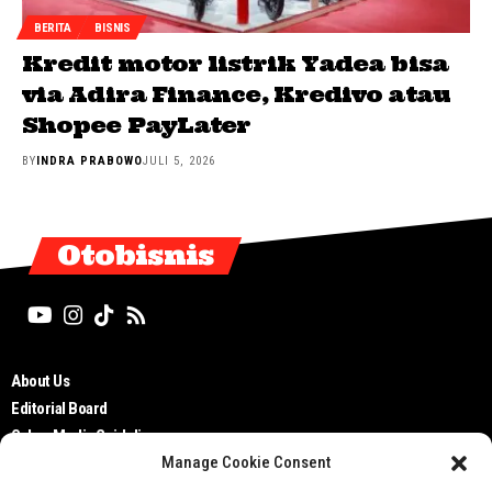
BERITA
BISNIS
Kredit motor listrik Yadea bisa
via Adira Finance, Kredivo atau
Shopee PayLater
BY
INDRA PRABOWO
JULI 5, 2026
Otobisnis
About Us
Editorial Board
Cyber Media Guidelines
Manage Cookie Consent
TOS
Disclaimer