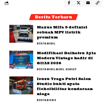
Berita Terbaru
Maxus Mifa 9 definisi
sebuah MPV listrik
premium
BERITA
MOBIL
Modifikasi Daihatsu Ayla
Modern Vintage hadir di
GIIAS 2026
BERITA
MOBIL
MOBIL KONSEP
Isuzu Traga Putri Salon
Studio bukti nyata
fleksibilitas kendaraan
niaga
BERITA
BISNIS