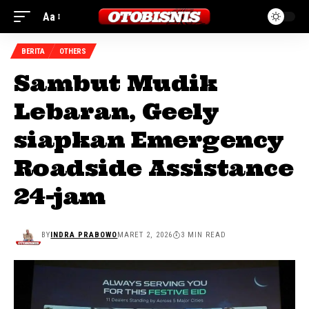
Aa
BERITA
OTHERS
Sambut Mudik
Lebaran, Geely
siapkan Emergency
Roadside Assistance
24-jam
BY
INDRA PRABOWO
MARET 2, 2026
3 MIN READ