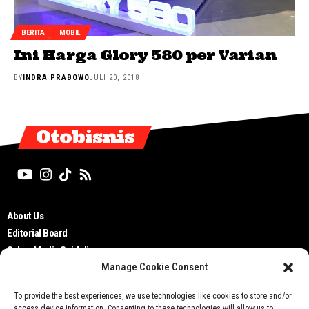
BERITA
MOBIL
Ini Harga Glory 580 per Varian
BY
INDRA PRABOWO
JULI 20, 2018
Otobisnis
About Us
Editorial Board
Cyber Media Guidelines
Manage Cookie Consent
TOS
Disclaimer
To provide the best experiences, we use technologies like cookies to store and/or
Privacy Policy
access device information. Consenting to these technologies will allow us to