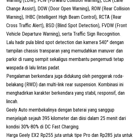
Warning (LDW), FCW (Forward Collision Warning), LCA (Lane
Change Assist), DOW (Door Open Warning), ROW (Rear Collision
Warning), IHBC (Intelligent High Beam Control), RCTA (Rear
Cross Traffic Alert), BSD (Blind Spot Detection), FVDW (Front
Vehicle Departure Warning), serta Traffic Sign Recognition.
Lalu hadir pula blind spot detection dan kamera 540° dengan
tampilan chassis transparan yang memudahkan manuver dan
parkir di ruang sempit sekaligus membantu pengemudi tetap
waspada di lalu lintas padat.
Pengalaman berkendara juga didukung oleh penggerak roda-
belakang (
RWD
) dan multi-link rear suspension. Kombinasi ini
menghadirkan karakter berkendara yang stabil, responsif, dan
lincah.
Geely Auto membekalinya dengan baterai yang sanggup
menjelajah sejauh 395 kilometer dan diisi dalam 25 menit dari
kondisi 30%-80% di DC Fast Charging.
Harga Geely EX2 Rp255 juta untuk tipe Pro dan Rp285 juta untuk