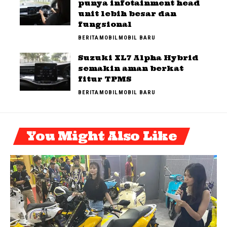
punya infotainment head
unit lebih besar dan
fungsional
BERITA
MOBIL
MOBIL BARU
Suzuki XL7 Alpha Hybrid
semakin aman berkat
fitur TPMS
BERITA
MOBIL
MOBIL BARU
You Might Also Like