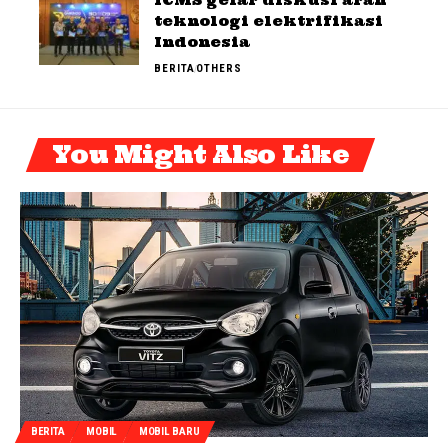
teknologi elektrifikasi
Indonesia
BERITA
OTHERS
You Might Also Like
BERITA
MOBIL
MOBIL BARU