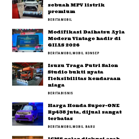
sebuah MPV listrik
premium
BERITA
MOBIL
Modifikasi Daihatsu Ayla
Modern Vintage hadir di
GIIAS 2026
BERITA
MOBIL
MOBIL KONSEP
Isuzu Traga Putri Salon
Studio bukti nyata
fleksibilitas kendaraan
niaga
BERITA
BISNIS
Harga Honda Super-ONE
Rp438 juta, dijual sangat
terbatas
BERITA
MOBIL
MOBIL BARU
ICMS gelar diskusi arah