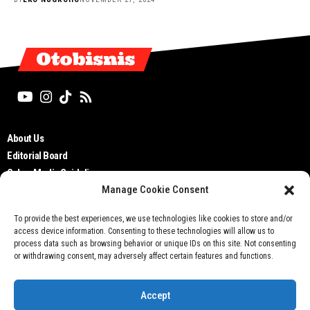
Otobisnis
About Us
Editorial Board
Cyber Media Guidelines
Manage Cookie Consent
TOS
Disclaimer
To provide the best experiences, we use technologies like cookies to store and/or
Privacy Policy
access device information. Consenting to these technologies will allow us to
Contact Us
process data such as browsing behavior or unique IDs on this site. Not consenting
or withdrawing consent, may adversely affect certain features and functions.
Accept