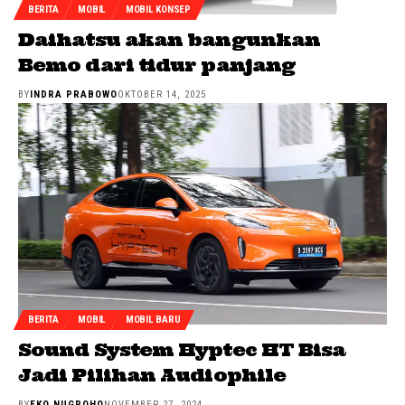
BERITA
MOBIL
MOBIL KONSEP
Daihatsu akan bangunkan
Bemo dari tidur panjang
BY
INDRA PRABOWO
OKTOBER 14, 2025
BERITA
MOBIL
MOBIL BARU
Sound System Hyptec HT Bisa
Jadi Pilihan Audiophile
BY
EKO NUGROHO
NOVEMBER 27, 2024