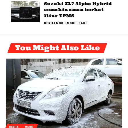
Suzuki XL7 Alpha Hybrid
semakin aman berkat
fitur TPMS
BERITA
MOBIL
MOBIL BARU
You Might Also Like
BERITA
MOBIL