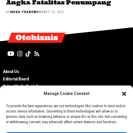
Angka Fatalitas Penumpang
BY
INDRA PRABOWO
MARET 19, 2021
Otobisnis
About Us
Editorial Board
Cyber Media Guidelines
Manage Cookie Consent
TOS
Disclaimer
To provide the best experiences, we use technologies like cookies to store and/or
Privacy Policy
access device information. Consenting to these technologies will allow us to
Contact Us
process data such as browsing behavior or unique IDs on this site. Not consenting
or withdrawing consent, may adversely affect certain features and functions.