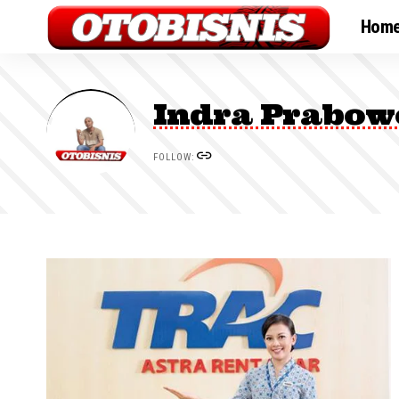
Hom
Indra Prabo
FOLLOW: