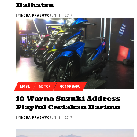
Daihatsu
BY
INDRA PRABOWO
JUNI 11, 2017
MOBIL
MOTOR
MOTOR BARU
10 Warna Suzuki Address
Playful Ceriakan Harimu
BY
INDRA PRABOWO
JUNI 11, 2017