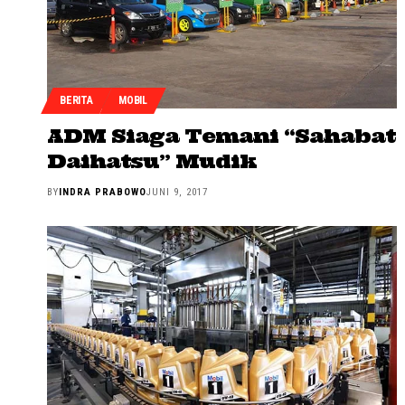
BERITA
MOBIL
ADM Siaga Temani “Sahabat
Daihatsu” Mudik
BY
INDRA PRABOWO
JUNI 9, 2017