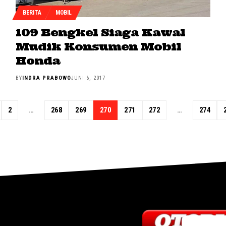
BERITA
MOBIL
109 Bengkel Siaga Kawal
Mudik Konsumen Mobil
Honda
BY
INDRA PRABOWO
JUNI 6, 2017
2
…
268
269
270
271
272
…
274