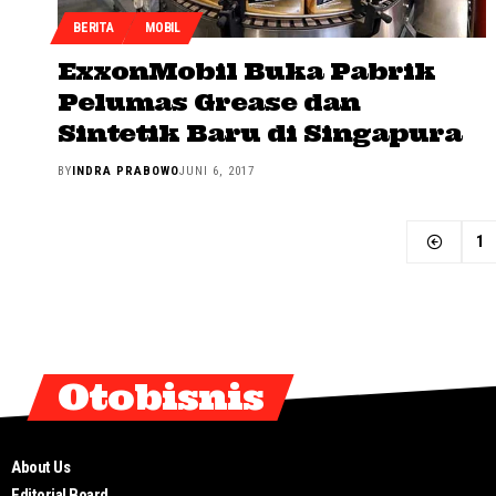
BERITA
MOBIL
ExxonMobil Buka Pabrik
Pelumas Grease dan
Sintetik Baru di Singapura
BY
INDRA PRABOWO
JUNI 6, 2017
1
Otobisnis
About Us
Editorial Board