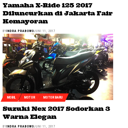
Yamaha X-Ride 125 2017
Diluncurkan di Jakarta Fair
Kemayoran
BY
INDRA PRABOWO
JUNI 11, 2017
MOBIL
MOTOR
MOTOR BARU
Suzuki Nex 2017 Sodorkan 3
Warna Elegan
BY
INDRA PRABOWO
JUNI 11, 2017