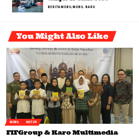
BERITA
MOBIL
MOBIL BARU
You Might Also Like
MOBIL
MOTOR
FIFGroup & Karo Multimedia