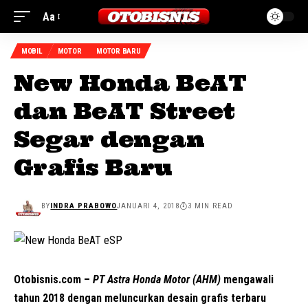
Aa
MOBIL
MOTOR
MOTOR BARU
New Honda BeAT
dan BeAT Street
Segar dengan
Grafis Baru
BY
INDRA PRABOWO
JANUARI 4, 2018
3 MIN READ
Otobisnis.com
–
PT Astra Honda Motor (AHM)
mengawali
tahun 2018 dengan meluncurkan desain grafis terbaru