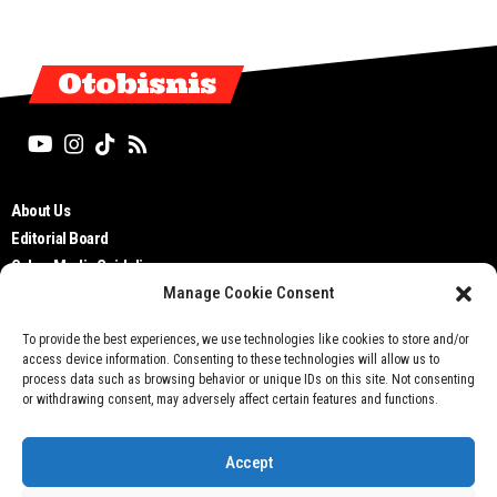
Otobisnis
About Us
Editorial Board
Cyber Media Guidelines
Manage Cookie Consent
TOS
Disclaimer
To provide the best experiences, we use technologies like cookies to store and/or
Privacy Policy
access device information. Consenting to these technologies will allow us to
Contact Us
process data such as browsing behavior or unique IDs on this site. Not consenting
or withdrawing consent, may adversely affect certain features and functions.
Accept