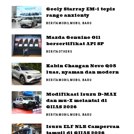
Geely Starray EM-i tepis
range anxienty
BERITA
MOBIL
MOBIL BARU
Mazda Genuine Oil
bersertifikat API SP
BERITA
OTHERS
Kabin Changan Nevo Q05
luas, nyaman dan modern
BERITA
MOBIL
MOBIL BARU
Modifikasi Isuzu D-MAX
dan mu-X melantai di
GIIAS 2026
BERITA
MOBIL
MOBIL BARU
Isuzu ELF NLR Campervan
tampil di GIIAS 2026