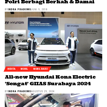
Polri Berbagi Berkah & Damai
BY
INDRA PRABOWO
JUNI 9, 2018
BERITA
MOBIL
MOBIL BARU
All-new Hyundai Kona Electric
‘Sengat’ GIIAS Surabaya 2024
BY
INDRA PRABOWO
AGUSTUS 29, 2024