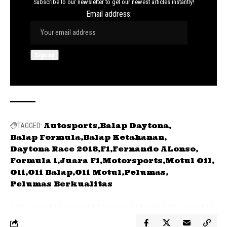
Subscribe to our newsletter to get our newest articles instantly!
Email address:
Autosports
Balap Daytona
TAGGED:
Balap Formula
Balap Ketahanan
Daytona Race 2018
F1
Fernando ALonso
Formula 1
Juara F1
Motorsports
Motul Oil
Oli
Oli Balap
Oli Motul
Pelumas
Pelumas Berkualitas