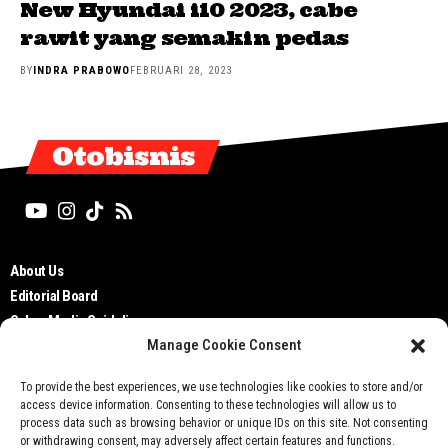
New Hyundai i10 2023, cabe
rawit yang semakin pedas
BY
INDRA PRABOWO
FEBRUARI 28, 2023
Otobisnis
About Us
Editorial Board
Cyber Media Guidelines
Manage Cookie Consent
TOS
Disclaimer
To provide the best experiences, we use technologies like cookies to store and/or
Privacy Policy
access device information. Consenting to these technologies will allow us to
Contact Us
process data such as browsing behavior or unique IDs on this site. Not consenting
or withdrawing consent, may adversely affect certain features and functions.