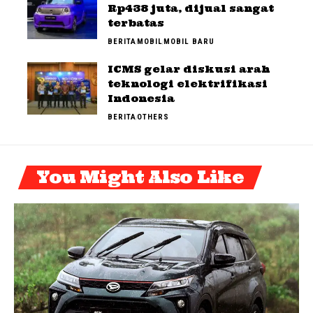
Rp438 juta, dijual sangat
terbatas
BERITA
MOBIL
MOBIL BARU
ICMS gelar diskusi arah
teknologi elektrifikasi
Indonesia
BERITA
OTHERS
You Might Also Like