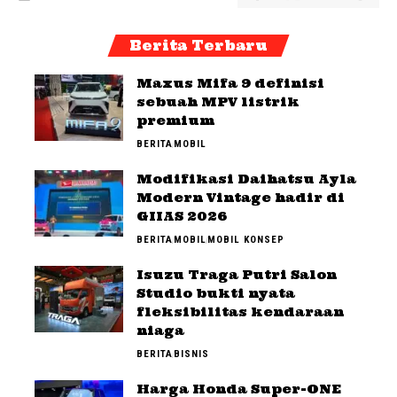
Berita Terbaru
Maxus Mifa 9 definisi
sebuah MPV listrik
premium
BERITA
MOBIL
Modifikasi Daihatsu Ayla
Modern Vintage hadir di
GIIAS 2026
BERITA
MOBIL
MOBIL KONSEP
Isuzu Traga Putri Salon
Studio bukti nyata
fleksibilitas kendaraan
niaga
BERITA
BISNIS
Harga Honda Super-ONE