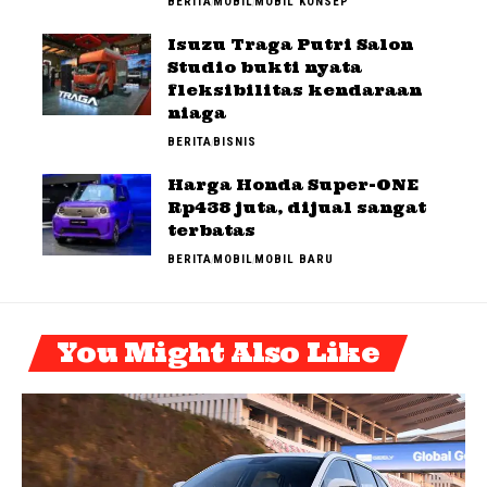
BERITA
MOBIL
MOBIL KONSEP
Isuzu Traga Putri Salon
Studio bukti nyata
fleksibilitas kendaraan
niaga
BERITA
BISNIS
Harga Honda Super-ONE
Rp438 juta, dijual sangat
terbatas
BERITA
MOBIL
MOBIL BARU
You Might Also Like