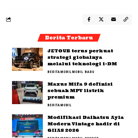
Berita Terbaru
JETOUR terus perkuat
strategi globalnya
melalui teknologi i-DM
BERITA
MOBIL
MOBIL BARU
Maxus Mifa 9 definisi
sebuah MPV listrik
premium
BERITA
MOBIL
Modifikasi Daihatsu Ayla
Modern Vintage hadir di
GIIAS 2026