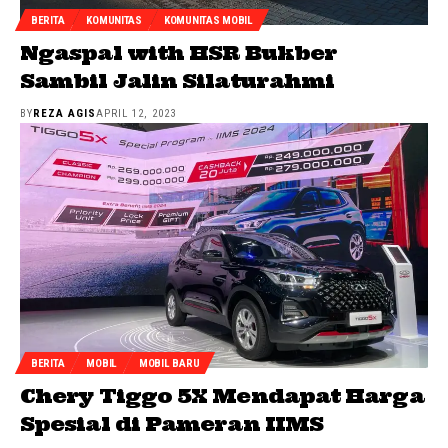
BERITA
KOMUNITAS
KOMUNITAS MOBIL
Ngaspal with HSR Bukber
Sambil Jalin Silaturahmi
BY
REZA AGIS
APRIL 12, 2023
BERITA
MOBIL
MOBIL BARU
Chery Tiggo 5X Mendapat Harga
Spesial di Pameran IIMS