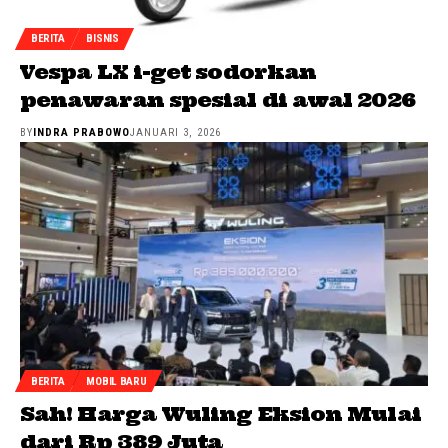
BERITA
BISNIS
Vespa LX i-get sodorkan
penawaran spesial di awal 2026
BY
INDRA PRABOWO
JANUARI 3, 2026
BERITA
MOBIL BARU
Sah! Harga Wuling Eksion Mulai
dari Rp 389 Juta