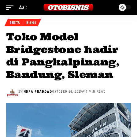
Aa
BERITA
BISNIS
Toko Model
Bridgestone hadir
di Pangkalpinang,
Bandung, Sleman
BY
INDRA PRABOWO
OKTOBER 24, 2025
4 MIN READ