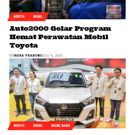
BERITA
MOBIL
Auto2000 Gelar Program
Hemat Perawatan Mobil
Toyota
BY
INDRA PRABOWO
JULI 6, 2020
BERITA
MOBIL
MOBIL BARU