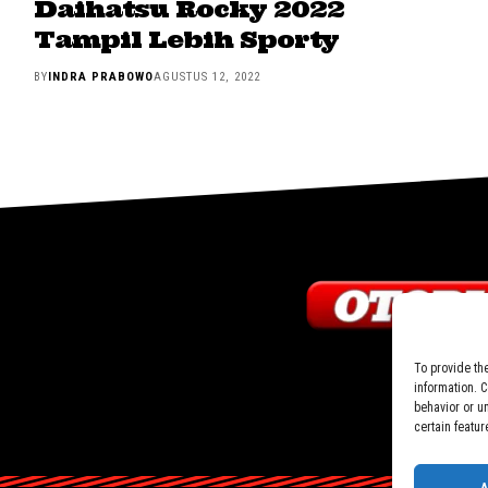
Daihatsu Rocky 2022
Tampil Lebih Sporty
BY
INDRA PRABOWO
AGUSTUS 12, 2022
To provide th
information. 
behavior or u
certain featur