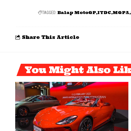
Balap MotoGP
ITDC
MGPA
TAGGED:
Share This Article
You Might Also Li