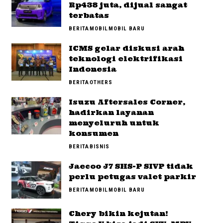
Rp438 juta, dijual sangat
terbatas
BERITA
MOBIL
MOBIL BARU
ICMS gelar diskusi arah
teknologi elektrifikasi
Indonesia
BERITA
OTHERS
Isuzu Aftersales Corner,
hadirkan layanan
menyeluruh untuk
konsumen
BERITA
BISNIS
Jaecoo J7 SHS-P SIVP tidak
perlu petugas valet parkir
BERITA
MOBIL
MOBIL BARU
Chery bikin kejutan!