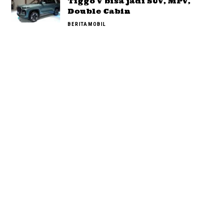
Tiggo V bisa jadi SUV, MPV,
Double Cabin
BERITA
MOBIL