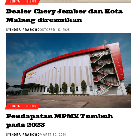
BERITA
BISNIS
Dealer Chery Jember dan Kota
Malang diresmikan
BY
INDRA PRABOWO
OKTOBER 15, 2025
BERITA
BISNIS
Pendapatan MPMX Tumbuh
pada 2023
BY
INDRA PRABOWO
MARET 30, 2024