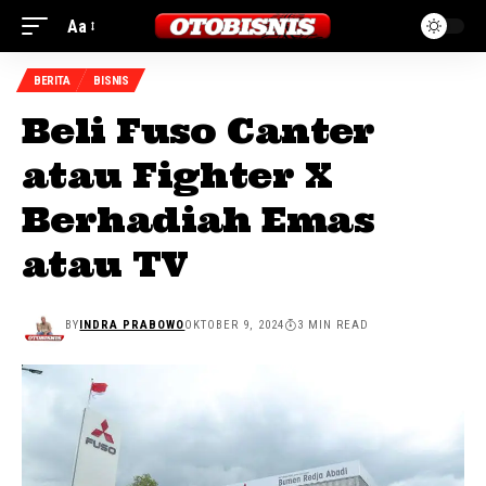
Aa
BERITA
BISNIS
Beli Fuso Canter
atau Fighter X
Berhadiah Emas
atau TV
BY
INDRA PRABOWO
OKTOBER 9, 2024
3 MIN READ