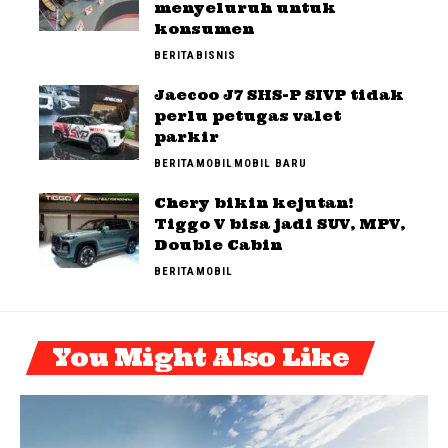
menyeluruh untuk
konsumen
BERITA
BISNIS
Jaecoo J7 SHS-P SIVP tidak
perlu petugas valet
parkir
BERITA
MOBIL
MOBIL BARU
Chery bikin kejutan!
Tiggo V bisa jadi SUV, MPV,
Double Cabin
BERITA
MOBIL
You Might Also Like