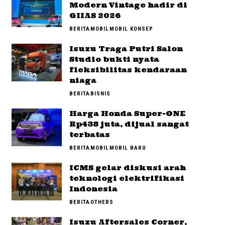
Modern Vintage hadir di
GIIAS 2026
BERITA
MOBIL
MOBIL KONSEP
Isuzu Traga Putri Salon
Studio bukti nyata
fleksibilitas kendaraan
niaga
BERITA
BISNIS
Harga Honda Super-ONE
Rp438 juta, dijual sangat
terbatas
BERITA
MOBIL
MOBIL BARU
ICMS gelar diskusi arah
teknologi elektrifikasi
Indonesia
BERITA
OTHERS
Isuzu Aftersales Corner,