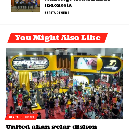
Indonesia
BERITA
OTHERS
You Might Also Like
BERITA
BISNIS
United akan gelar diskon