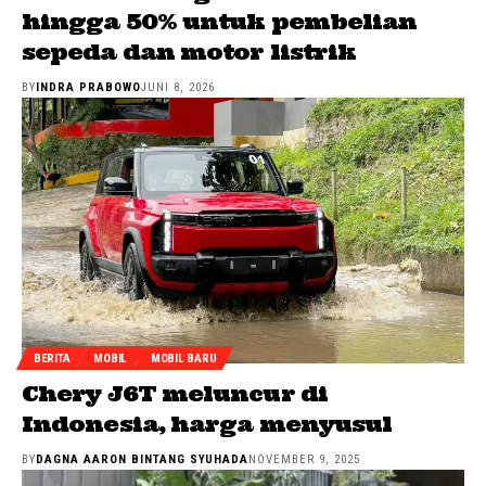
hingga 50% untuk pembelian
sepeda dan motor listrik
BY
INDRA PRABOWO
JUNI 8, 2026
BERITA
MOBIL
MOBIL BARU
Chery J6T meluncur di
Indonesia, harga menyusul
BY
DAGNA AARON BINTANG SYUHADA
NOVEMBER 9, 2025