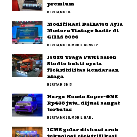
premium
BERITA
MOBIL
Modifikasi Daihatsu Ayla
Modern Vintage hadir di
GIIAS 2026
BERITA
MOBIL
MOBIL KONSEP
Isuzu Traga Putri Salon
Studio bukti nyata
fleksibilitas kendaraan
niaga
BERITA
BISNIS
Harga Honda Super-ONE
Rp438 juta, dijual sangat
terbatas
BERITA
MOBIL
MOBIL BARU
ICMS gelar diskusi arah
teknologi elektrifikasi