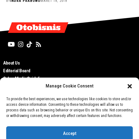
BY
INDRA PRABOWO
MARET 18, 2018
Otobisnis
About Us
Editorial Board
Cyber Media Guidelines
Manage Cookie Consent
TOS
Disclaimer
To provide the best experiences, we use technologies like cookies to store and/or
Privacy Policy
access device information. Consenting to these technologies will allow us to
Contact Us
process data such as browsing behavior or unique IDs on this site. Not consenting
or withdrawing consent, may adversely affect certain features and functions.
Accept