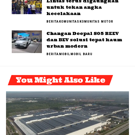
Lintas terus digaungkan
untuk tekan angka
kecelakaan
BERITA
KOMUNITAS
KOMUNITAS MOTOR
Changan Deepal S05 REEV
dan BEV solusi tepat kaum
urban modern
BERITA
MOBIL
MOBIL BARU
You Might Also Like