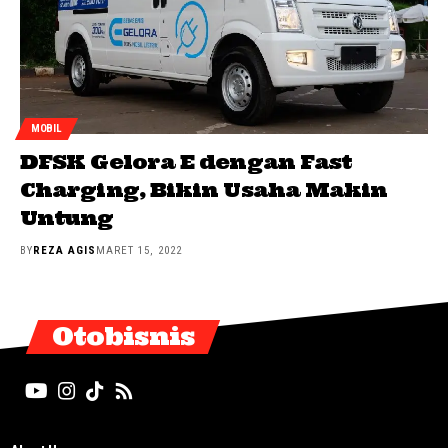
MOBIL
DFSK Gelora E dengan Fast
Charging, Bikin Usaha Makin
Untung
BY
REZA AGIS
MARET 15, 2022
Otobisnis