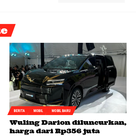
ke
BERITA
MOBIL
MOBIL BARU
Wuling Darion diluncurkan,
harga dari Rp356 juta