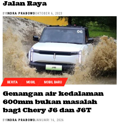
Jalan Raya
BY
INDRA PRABOWO
OKTOBER 6, 2023
BERITA
MOBIL
MOBIL BARU
Genangan air kedalaman
600mm bukan masalah
bagi Chery J6 dan J6T
BY
INDRA PRABOWO
JANUARI 16, 2026