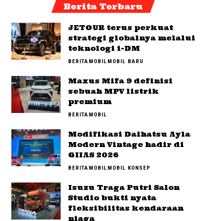
Berita Terbaru
JETOUR terus perkuat
strategi globalnya melalui
teknologi i-DM
BERITA
MOBIL
MOBIL BARU
Maxus Mifa 9 definisi
sebuah MPV listrik
premium
BERITA
MOBIL
Modifikasi Daihatsu Ayla
Modern Vintage hadir di
GIIAS 2026
BERITA
MOBIL
MOBIL KONSEP
Isuzu Traga Putri Salon
Studio bukti nyata
fleksibilitas kendaraan
niaga