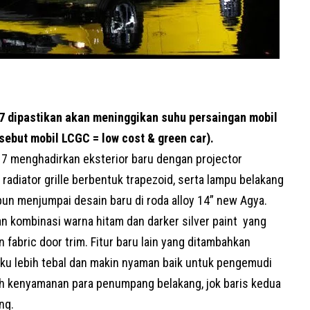
 dipastikan akan meninggikan suhu persaingan mobil
ebut mobil LCGC = low cost & green car).
17 menghadirkan eksterior baru dengan projector
radiator grille berbentuk trapezoid, serta lampu belakang
un menjumpai desain baru di roda alloy 14” new Agya.
n kombinasi warna hitam dan darker silver paint yang
abric door trim. Fitur baru lain yang ditambahkan
u lebih tebal dan makin nyaman baik untuk pengemudi
kenyamanan para penumpang belakang, jok baris kedua
ng.