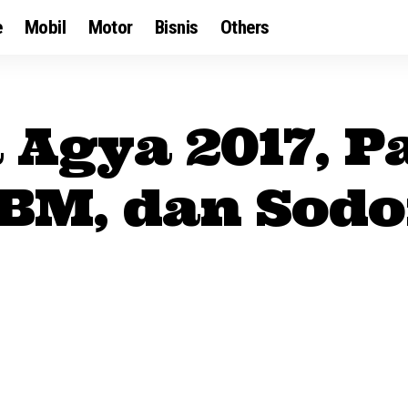
e
Mobil
Motor
Bisnis
Others
 Agya 2017, P
 BBM, dan Sod