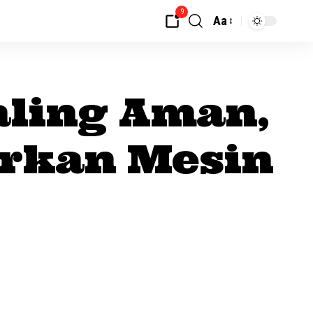
9
Aa
aling Aman,
orkan Mesin