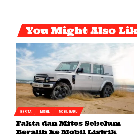
You Might Also Li
BERITA
MOBIL
MOBIL BARU
Fakta dan Mitos Sebelum
Beralih ke Mobil Listrik