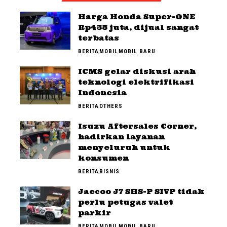
Harga Honda Super-ONE
Rp438 juta, dijual sangat
terbatas
BERITA
MOBIL
MOBIL BARU
ICMS gelar diskusi arah
teknologi elektrifikasi
Indonesia
BERITA
OTHERS
Isuzu Aftersales Corner,
hadirkan layanan
menyeluruh untuk
konsumen
BERITA
BISNIS
Jaecoo J7 SHS-P SIVP tidak
perlu petugas valet
parkir
BERITA
MOBIL
MOBIL BARU