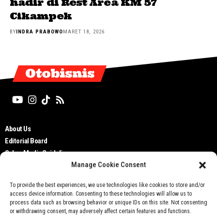
hadir di Rest Area KM 57
Cikampek
BY
INDRA PRABOWO
MARET 18, 2026
Otobisnis
About Us
Editorial Board
Cyber Media Guidelines
Manage Cookie Consent
TOS
Disclaimer
To provide the best experiences, we use technologies like cookies to store and/or
Privacy Policy
access device information. Consenting to these technologies will allow us to
Contact Us
process data such as browsing behavior or unique IDs on this site. Not consenting
or withdrawing consent, may adversely affect certain features and functions.