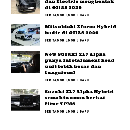
dan Electric menghentak
di GIIAS 2026
BERITA
MOBIL
MOBIL BARU
Mitsubishi Xforce Hybrid
hadir di GIIAS 2026
BERITA
MOBIL
MOBIL BARU
New Suzuki XL7 Alpha
punya infotainment head
unit lebih besar dan
fungsional
BERITA
MOBIL
MOBIL BARU
Suzuki XL7 Alpha Hybrid
semakin aman berkat
fitur TPMS
BERITA
MOBIL
MOBIL BARU