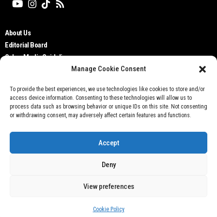
About Us
Editorial Board
Cyber Media Guidelines
Manage Cookie Consent
TOS
Disclaimer
To provide the best experiences, we use technologies like cookies to store and/or
Privacy Policy
access device information. Consenting to these technologies will allow us to
Contact Us
process data such as browsing behavior or unique IDs on this site. Not consenting
or withdrawing consent, may adversely affect certain features and functions.
Accept
Deny
Don't not sell my personal information
View preferences
@ 2021 Otobisnis.id
Cookie Policy