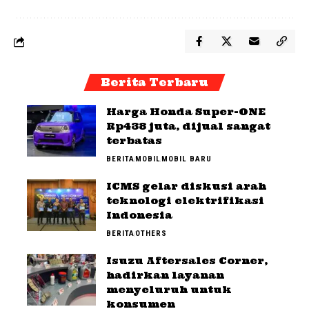
Berita Terbaru
Harga Honda Super-ONE
Rp438 juta, dijual sangat
terbatas
BERITA
MOBIL
MOBIL BARU
ICMS gelar diskusi arah
teknologi elektrifikasi
Indonesia
BERITA
OTHERS
Isuzu Aftersales Corner,
hadirkan layanan
menyeluruh untuk
konsumen