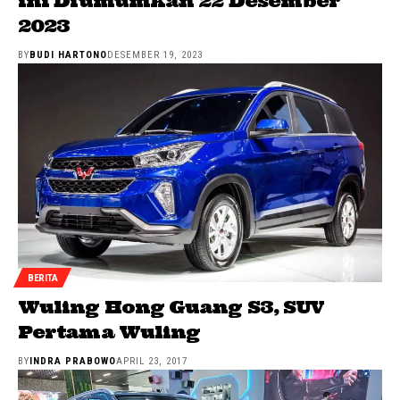
ini Diumumkan 22 Desember
2023
BY
BUDI HARTONO
DESEMBER 19, 2023
BERITA
Wuling Hong Guang S3, SUV
Pertama Wuling
BY
INDRA PRABOWO
APRIL 23, 2017