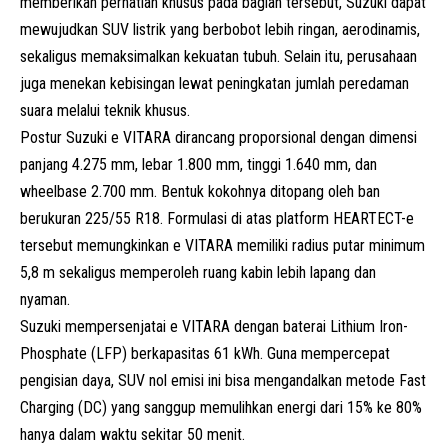
memberikan perhatian khusus pada bagian tersebut, Suzuki dapat
mewujudkan SUV listrik yang berbobot lebih ringan, aerodinamis,
sekaligus memaksimalkan kekuatan tubuh. Selain itu, perusahaan
juga menekan kebisingan lewat peningkatan jumlah peredaman
suara melalui teknik khusus.
Postur Suzuki e VITARA dirancang proporsional dengan dimensi
panjang 4.275 mm, lebar 1.800 mm, tinggi 1.640 mm, dan
wheelbase 2.700 mm. Bentuk kokohnya ditopang oleh ban
berukuran 225/55 R18. Formulasi di atas platform HEARTECT-e
tersebut memungkinkan e VITARA memiliki radius putar minimum
5,8 m sekaligus memperoleh ruang kabin lebih lapang dan
nyaman.
Suzuki mempersenjatai e VITARA dengan baterai Lithium Iron-
Phosphate (LFP) berkapasitas 61 kWh. Guna mempercepat
pengisian daya, SUV nol emisi ini bisa mengandalkan metode Fast
Charging (DC) yang sanggup memulihkan energi dari 15% ke 80%
hanya dalam waktu sekitar 50 menit.