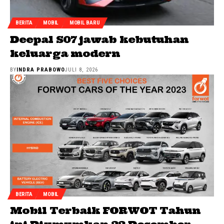
BERITA
MOBIL
MOBIL BARU
Deepal S07 jawab kebutuhan
keluarga modern
BY
INDRA PRABOWO
JULI 8, 2026
BERITA
MOBIL
Mobil Terbaik FORWOT Tahun