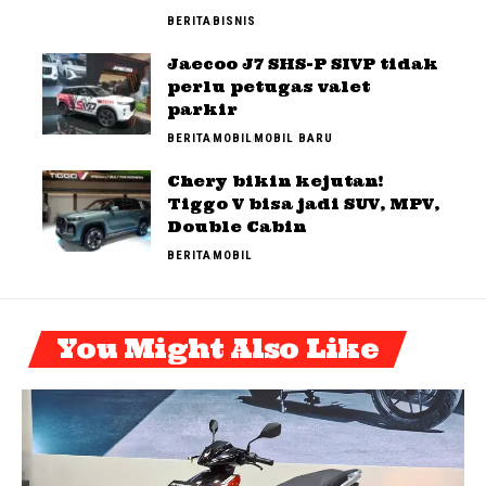
BERITA
BISNIS
Jaecoo J7 SHS-P SIVP tidak
perlu petugas valet
parkir
BERITA
MOBIL
MOBIL BARU
Chery bikin kejutan!
Tiggo V bisa jadi SUV, MPV,
Double Cabin
BERITA
MOBIL
You Might Also Like