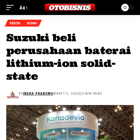
Aa
BERITA
BISNIS
Suzuki beli
perusahaan baterai
lithium-ion solid-
state
BY
INDRA PRABOWO
MARET 5, 2026
3 MIN READ