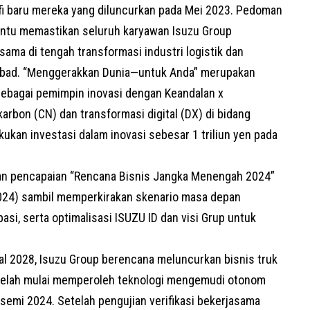
sofi baru mereka yang diluncurkan pada Mei 2023. Pedoman
antu memastikan seluruh karyawan Isuzu Group
sama di tengah transformasi industri logistik dan
u abad. “Menggerakkan Dunia—untuk Anda” merupakan
sebagai pemimpin inovasi dengan Keandalan x
karbon (CN) dan transformasi digital (DX) di bidang
kukan investasi dalam inovasi sebesar 1 triliun yen pada
kan pencapaian “Rencana Bisnis Jangka Menengah 2024”
2024) sambil memperkirakan skenario masa depan
asi, serta optimalisasi ISUZU ID dan visi Grup untuk
skal 2028, Isuzu Group berencana meluncurkan bisnis truk
i telah mulai memperoleh teknologi mengemudi otonom
emi 2024. Setelah pengujian verifikasi bekerjasama