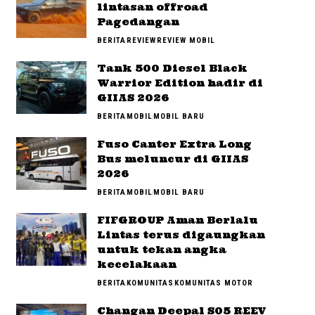
lintasan offroad
Pagedangan
BERITA
REVIEW
REVIEW MOBIL
Tank 500 Diesel Black
Warrior Edition hadir di
GIIAS 2026
BERITA
MOBIL
MOBIL BARU
Fuso Canter Extra Long
Bus meluncur di GIIAS
2026
BERITA
MOBIL
MOBIL BARU
FIFGROUP Aman Berlalu
Lintas terus digaungkan
untuk tekan angka
kecelakaan
BERITA
KOMUNITAS
KOMUNITAS MOTOR
Changan Deepal S05 REEV