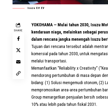
Isuzu Elf EV
YOKOHAMA — Mulai tahun 2030, Isuzu Moto
SHARE
kendaraan niaga, melainkan sebagai perusa
dalam rencana jangka menengah Isuzu bert
Tujuan dari rencana tersebut adalah mentra
komersial pada tahun 2030, untuk mengatas
melalui transportasi.
Memanfaatkan “Reliability x Creativity” (“Ke
mendorong pertumbuhan di masa depan deng
bidang: (1) Solusi mengemudi otonom, (2) L
mempromosikan area-area pertumbuhan baru 
Group menargetkan penjualan bersih sebesar
10% atau lebih pada tahun fiskal 2031.