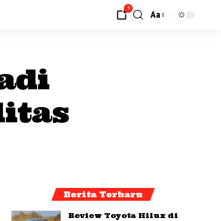
9
Aa
adi
itas
Berita Terbaru
Review Toyota Hilux di