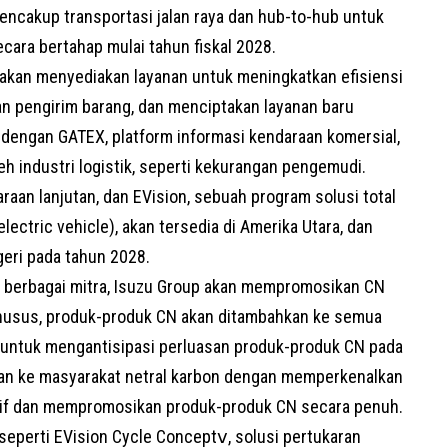
encakup transportasi jalan raya dan hub-to-hub untuk
ecara bertahap mulai tahun fiskal 2028.
p akan menyediakan layanan untuk meningkatkan efisiensi
an pengirim barang, dan menciptakan layanan baru
dengan GATEX, platform informasi kendaraan komersial,
h industri logistik, seperti kekurangan pengemudi.
raan lanjutan, dan EVision, sebuah program solusi total
ctric vehicle), akan tersedia di Amerika Utara, dan
geri pada tahun 2028.
berbagai mitra, Isuzu Group akan mempromosikan CN
a khusus, produk-produk CN akan ditambahkan ke semua
u, untuk mengantisipasi perluasan produk-produk CN pada
an ke masyarakat netral karbon dengan memperkenalkan
if dan mempromosikan produk-produk CN secara penuh.
seperti EVision Cycle Conceptⅴ, solusi pertukaran