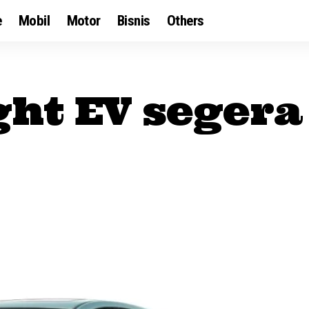
e
Mobil
Motor
Bisnis
Others
ght EV seger