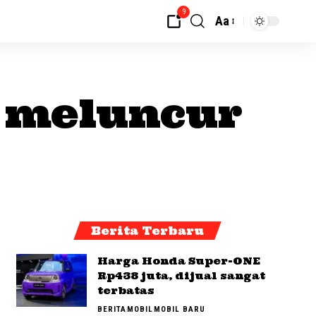
9
Aa
a meluncur
Berita Terbaru
Harga Honda Super-ONE
Rp438 juta, dijual sangat
terbatas
BERITA
MOBIL
MOBIL BARU