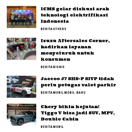
ICMS gelar diskusi arah
teknologi elektrifikasi
Indonesia
BERITA
OTHERS
Isuzu Aftersales Corner,
hadirkan layanan
menyeluruh untuk
konsumen
BERITA
BISNIS
Jaecoo J7 SHS-P SIVP tidak
perlu petugas valet parkir
BERITA
MOBIL
MOBIL BARU
Chery bikin kejutan!
Tiggo V bisa jadi SUV, MPV,
Double Cabin
BERITA
MOBIL