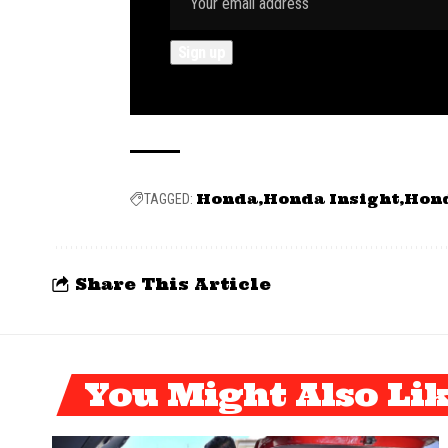
Honda
Honda Insight
Hond
TAGGED:
Share This Article
You Might Also Li