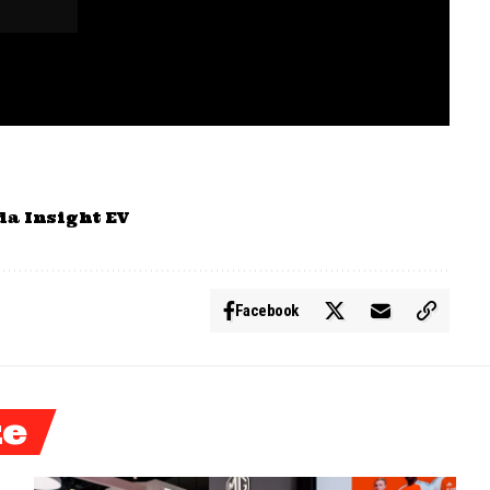
a Insight EV
Facebook
ke