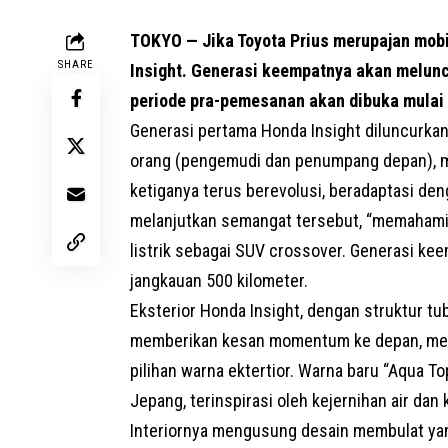
TOKYO — Jika Toyota Prius merupajan mobi
SHARE
Insight. Generasi keempatnya akan melun
periode pra-pemesanan akan dibuka mulai 
Generasi pertama Honda Insight diluncurkan
orang (pengemudi dan penumpang depan), ma
ketiganya terus berevolusi, beradaptasi de
melanjutkan semangat tersebut, “memahami
listrik sebagai
SUV
crossover. Generasi keem
jangkauan 500 kilometer.
Eksterior Honda Insight, dengan struktur t
memberikan kesan momentum ke depan, men
pilihan warna ektertior. Warna baru “Aqua To
Jepang, terinspirasi oleh kejernihan air dan 
Interiornya mengusung desain membulat ya