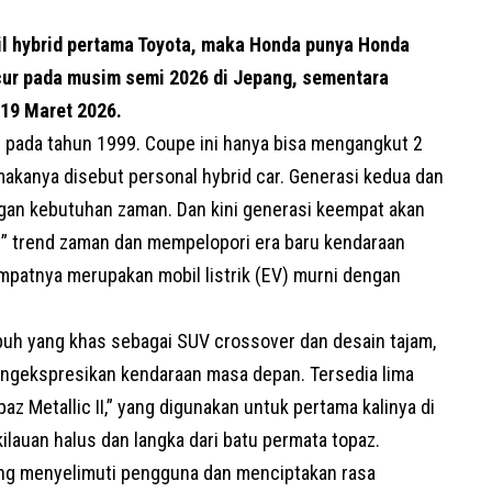
l hybrid pertama Toyota, maka Honda punya Honda
cur pada musim semi 2026 di Jepang, sementara
19 Maret 2026.
 pada tahun 1999. Coupe ini hanya bisa mengangkut 2
kanya disebut personal hybrid car. Generasi kedua dan
ngan kebutuhan zaman. Dan kini generasi keempat akan
” trend zaman dan mempelopori era baru kendaraan
patnya merupakan mobil listrik (
EV
) murni dengan
ubuh yang khas sebagai SUV crossover dan desain tajam,
gekspresikan kendaraan masa depan. Tersedia lima
paz Metallic II,” yang digunakan untuk pertama kalinya di
kilauan halus dan langka dari batu permata topaz.
ng menyelimuti pengguna dan menciptakan rasa