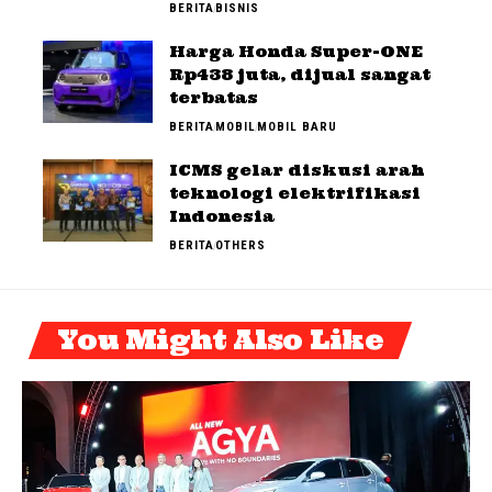
BERITA
BISNIS
Harga Honda Super-ONE
Rp438 juta, dijual sangat
terbatas
BERITA
MOBIL
MOBIL BARU
ICMS gelar diskusi arah
teknologi elektrifikasi
Indonesia
BERITA
OTHERS
You Might Also Like