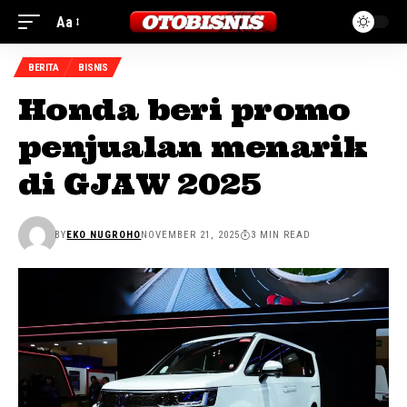
Aa
BERITA
BISNIS
Honda beri promo
penjualan menarik
di GJAW 2025
BY
EKO NUGROHO
NOVEMBER 21, 2025
3 MIN READ