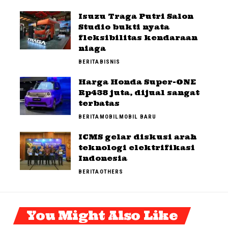
Isuzu Traga Putri Salon
Studio bukti nyata
fleksibilitas kendaraan
niaga
BERITA
BISNIS
Harga Honda Super-ONE
Rp438 juta, dijual sangat
terbatas
BERITA
MOBIL
MOBIL BARU
ICMS gelar diskusi arah
teknologi elektrifikasi
Indonesia
BERITA
OTHERS
You Might Also Like