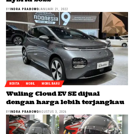
BY
INDRA PRABOWO
JANUARI 21, 2022
BERITA
MOBIL
MOBIL BARU
Wuling Cloud EV SE dijual
dengan harga lebih terjangkau
BY
INDRA PRABOWO
AGUSTUS 3, 2026