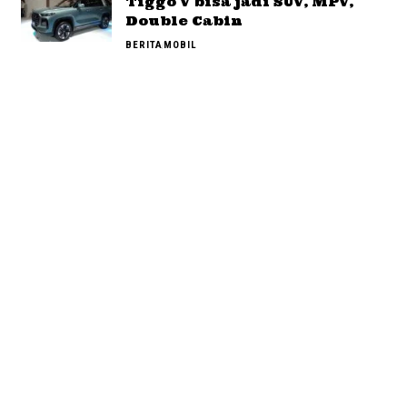
Tiggo V bisa jadi SUV, MPV,
Double Cabin
BERITA
MOBIL