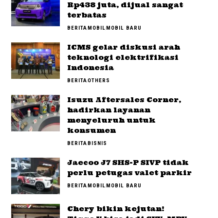
Rp438 juta, dijual sangat
terbatas
BERITA
MOBIL
MOBIL BARU
ICMS gelar diskusi arah
teknologi elektrifikasi
Indonesia
BERITA
OTHERS
Isuzu Aftersales Corner,
hadirkan layanan
menyeluruh untuk
konsumen
BERITA
BISNIS
Jaecoo J7 SHS-P SIVP tidak
perlu petugas valet parkir
BERITA
MOBIL
MOBIL BARU
Chery bikin kejutan!