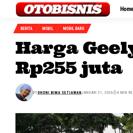
Hom
BERITA
MOBIL
MOBIL BARU
Harga Geel
Rp255 juta
BY
DHONI BIMA SETIAWAN
JANUARI 21, 2026
4 MIN R