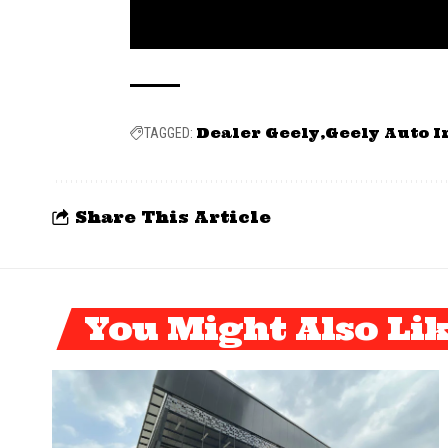
Dealer Geely
Geely Auto I
TAGGED:
Share This Article
You Might Also Li