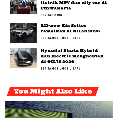
listrik MPV dan city car di
Purwakarta
BERITA
BISNIS
All-new Kia Seltos
ramaikan di GIIAS 2026
BERITA
MOBIL
MOBIL BARU
Hyundai Staria Hybrid
dan Electric menghentak
di GIIAS 2026
BERITA
MOBIL
MOBIL BARU
You Might Also Like