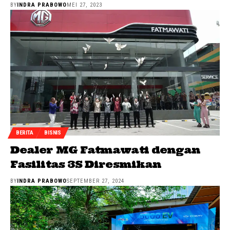
BY
INDRA PRABOWO
MEI 27, 2023
BERITA
BISNIS
Dealer MG Fatmawati dengan
Fasilitas 3S Diresmikan
BY
INDRA PRABOWO
SEPTEMBER 27, 2024