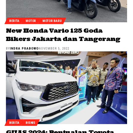
BERITA
MOTOR
MOTOR BARU
New Honda Vario 125 Goda
Bikers Jakarta dan Tangerang
BY
INDRA PRABOWO
NOVEMBER 5, 2022
BERITA
BISNIS
GIIAS 2024: Penjualan Toyota