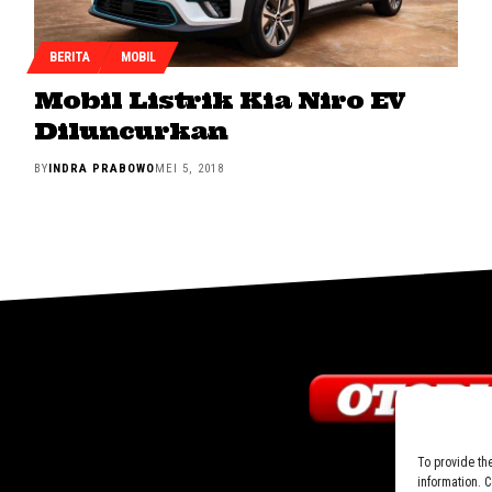
BERITA
MOBIL
Mobil Listrik Kia Niro EV
Diluncurkan
BY
INDRA PRABOWO
MEI 5, 2018
To provide th
information. 