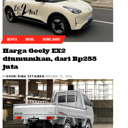
BERITA
MOBIL
MOBIL BARU
Harga Geely EX2
diumumkan, dari Rp255
juta
BY
DHONI BIMA SETIAWAN
JANUARI 21, 2026