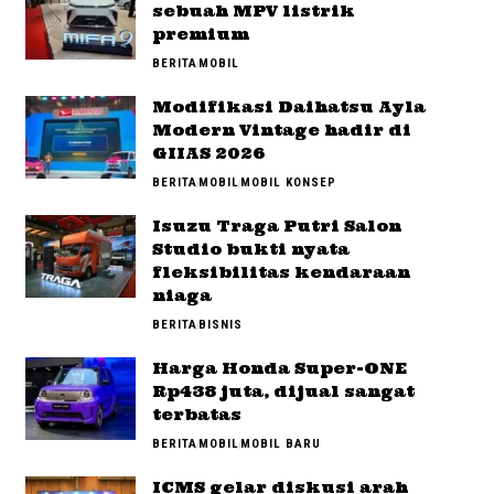
sebuah MPV listrik
premium
BERITA
MOBIL
Modifikasi Daihatsu Ayla
Modern Vintage hadir di
GIIAS 2026
BERITA
MOBIL
MOBIL KONSEP
Isuzu Traga Putri Salon
Studio bukti nyata
fleksibilitas kendaraan
niaga
BERITA
BISNIS
Harga Honda Super-ONE
Rp438 juta, dijual sangat
terbatas
BERITA
MOBIL
MOBIL BARU
ICMS gelar diskusi arah