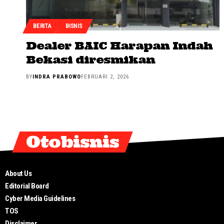
BERITA
BISNIS
Dealer BAIC Harapan Indah
Bekasi diresmikan
BY
INDRA PRABOWO
FEBRUARI 2, 2026
Otobisnis
About Us
Editorial Board
Cyber Media Guidelines
TOS
Disclaimer