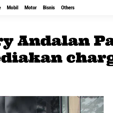
e
Mobil
Motor
Bisnis
Others
ry Andalan P
diakan charg