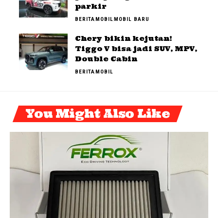
parkir
BERITA
MOBIL
MOBIL BARU
Chery bikin kejutan!
Tiggo V bisa jadi SUV, MPV,
Double Cabin
BERITA
MOBIL
You Might Also Like