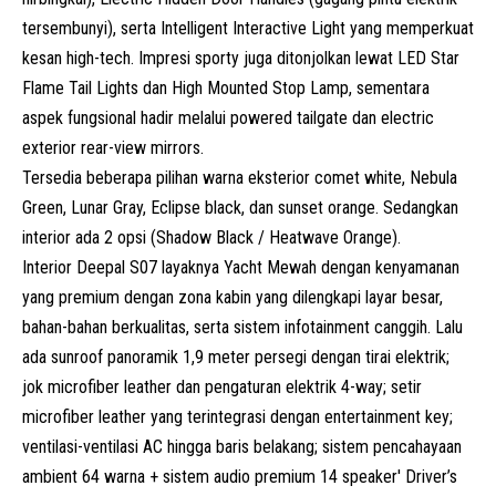
tersembunyi), serta Intelligent Interactive Light yang memperkuat
kesan high-tech. Impresi sporty juga ditonjolkan lewat LED Star
Flame Tail Lights dan High Mounted Stop Lamp, sementara
aspek fungsional hadir melalui powered tailgate dan electric
exterior rear-view mirrors.
Tersedia beberapa pilihan warna eksterior comet white, Nebula
Green, Lunar Gray, Eclipse black, dan sunset orange. Sedangkan
interior ada 2 opsi (Shadow Black / Heatwave Orange).
Interior Deepal S07 layaknya Yacht Mewah dengan kenyamanan
yang premium dengan zona kabin yang dilengkapi layar besar,
bahan-bahan berkualitas, serta sistem infotainment canggih. Lalu
ada sunroof panoramik 1,9 meter persegi dengan tirai elektrik;
jok microfiber leather dan pengaturan elektrik 4-way; setir
microfiber leather yang terintegrasi dengan entertainment key;
ventilasi-ventilasi AC hingga baris belakang; sistem pencahayaan
ambient 64 warna + sistem audio premium 14 speaker' Driver’s