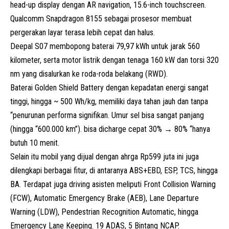
head-up display dengan AR navigation, 15.6-inch touchscreen.
Qualcomm Snapdragon 8155 sebagai prosesor membuat
pergerakan layar terasa lebih cepat dan halus.
Deepal S07 membopong baterai 79,97 kWh untuk jarak 560
kilometer, serta motor listrik dengan tenaga 160 kW dan torsi 320
nm yang disalurkan ke roda-roda belakang (RWD).
Baterai Golden Shield Battery dengan kepadatan energi sangat
tinggi, hingga ~ 500 Wh/kg, memiliki daya tahan jauh dan tanpa
“penurunan performa signifikan. Umur sel bisa sangat panjang
(hingga “600.000 km”). bisa dicharge cepat 30% → 80% “hanya
butuh 10 menit.
Selain itu mobil yang dijual dengan ahrga Rp599 juta ini juga
dilengkapi berbagai fitur, di antaranya ABS+EBD, ESP, TCS, hingga
BA. Terdapat juga driving asisten meliputi Front Collision Warning
(FCW), Automatic Emergency Brake (AEB), Lane Departure
Warning (LDW), Pendestrian Recognition Automatic, hingga
Emergency Lane Keeping. 19 ADAS, 5 Bintang NCAP.