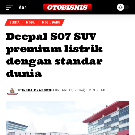
Aa
BERITA
MOBIL
MOBIL BARU
Deepal S07 SUV
premium listrik
dengan standar
dunia
BY
INDRA PRABOWO
FEBRUARI 11, 2026
3 MIN READ