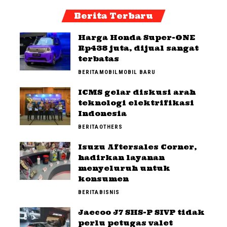
Berita Terbaru
Harga Honda Super-ONE
Rp438 juta, dijual sangat
terbatas
BERITA
MOBIL
MOBIL BARU
ICMS gelar diskusi arah
teknologi elektrifikasi
Indonesia
BERITA
OTHERS
Isuzu Aftersales Corner,
hadirkan layanan
menyeluruh untuk
konsumen
BERITA
BISNIS
Jaecoo J7 SHS-P SIVP tidak
perlu petugas valet