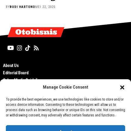
BY
BUDI HARTONO
MEI 22, 2025
Otobisnis
About Us
Editorial Board
Cyber Media Guidelines
Manage Cookie Consent
TOS
Disclaimer
To provide the best experiences, we use technologies like cookies to store and/or
Privacy Policy
access device information. Consenting to these technologies will allow us to
Contact Us
process data such as browsing behavior or unique IDs on this site. Not consenting
or withdrawing consent, may adversely affect certain features and functions.