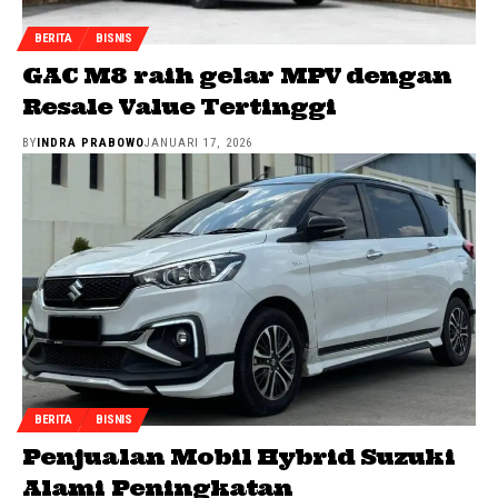
BERITA
BISNIS
GAC M8 raih gelar MPV dengan
Resale Value Tertinggi
BY
INDRA PRABOWO
JANUARI 17, 2026
BERITA
BISNIS
Penjualan Mobil Hybrid Suzuki
Alami Peningkatan