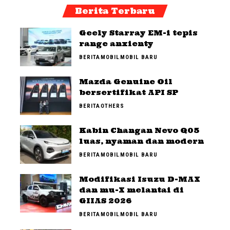
Berita Terbaru
Geely Starray EM-i tepis
range anxienty
BERITA
MOBIL
MOBIL BARU
Mazda Genuine Oil
bersertifikat API SP
BERITA
OTHERS
Kabin Changan Nevo Q05
luas, nyaman dan modern
BERITA
MOBIL
MOBIL BARU
Modifikasi Isuzu D-MAX
dan mu-X melantai di
GIIAS 2026
BERITA
MOBIL
MOBIL BARU