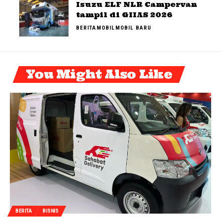
Isuzu ELF NLR Campervan
tampil di GIIAS 2026
BERITA
MOBIL
MOBIL BARU
You Might Also Like
BERITA
BISNIS