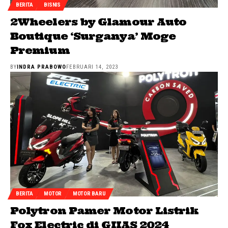
BERITA
BISNIS
2Wheelers by Glamour Auto
Boutique ‘Surganya’ Moge
Premium
BY
INDRA PRABOWO
FEBRUARI 14, 2023
BERITA
MOTOR
MOTOR BARU
Polytron Pamer Motor Listrik
Fox Electric di GIIAS 2024