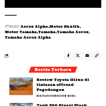
Aerox Alpha
Motor Skutik
TAGGED:
Motor Yamaha
Yamaha
Yamaha Aerox
Yamaha Aerox Alpha
Berita Terbaru
Review Toyota Hilux di
lintasan offroad
Pagedangan
BERITA
REVIEW
REVIEW MOBIL
Tank 500 Diesel Black