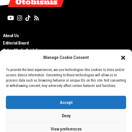
Otobisnis
About Us
Editorial Board
Cyber Media Guidelines
Manage Cookie Consent
TOS
Disclaimer
To provide the best experiences, we use technologies like cookies to store and/or
Privacy Policy
access device information. Consenting to these technologies will allow us to
Contact Us
process data such as browsing behavior or unique IDs on this site. Not consenting
or withdrawing consent, may adversely affect certain features and functions.
Accept
Deny
Don't not sell my personal information
View preferences