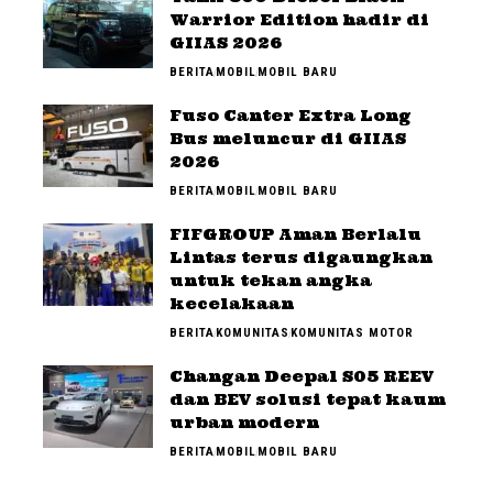
Warrior Edition hadir di
GIIAS 2026
BERITA
MOBIL
MOBIL BARU
Fuso Canter Extra Long
Bus meluncur di GIIAS
2026
BERITA
MOBIL
MOBIL BARU
FIFGROUP Aman Berlalu
Lintas terus digaungkan
untuk tekan angka
kecelakaan
BERITA
KOMUNITAS
KOMUNITAS MOTOR
Changan Deepal S05 REEV
dan BEV solusi tepat kaum
urban modern
BERITA
MOBIL
MOBIL BARU