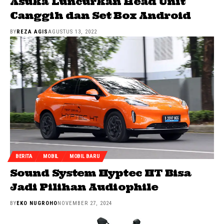
Asuka Luncurkan Head Unit
Canggih dan Set Box Android
BY
REZA AGIS
AGUSTUS 13, 2022
BERITA
MOBIL
MOBIL BARU
Sound System Hyptec HT Bisa
Jadi Pilihan Audiophile
BY
EKO NUGROHO
NOVEMBER 27, 2024