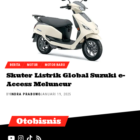
BERITA
MOTOR
MOTOR BARU
Skuter Listrik Global Suzuki e-
Access Meluncur
BY
INDRA PRABOWO
JANUARI 19, 2025
Otobisnis