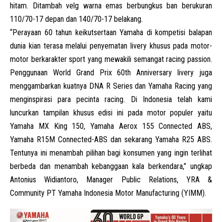
hitam. Ditambah velg warna emas berbungkus ban berukuran
110/70-17 depan dan 140/70-17 belakang.
“Perayaan 60 tahun keikutsertaan Yamaha di kompetisi balapan
dunia kian terasa melalui penyematan livery khusus pada motor-
motor berkarakter sport yang mewakili semangat racing passion.
Penggunaan World Grand Prix 60th Anniversary livery juga
menggambarkan kuatnya DNA R Series dan Yamaha Racing yang
menginspirasi para pecinta racing. Di Indonesia telah kami
luncurkan tampilan khusus edisi ini pada motor populer yaitu
Yamaha MX King 150, Yamaha
Aerox
155 Connected ABS,
Yamaha R15M Connected-ABS dan sekarang Yamaha R25 ABS.
Tentunya ini menambah pilihan bagi konsumen yang ingin terlihat
berbeda dan menambah kebanggaan kala berkendara,” ungkap
Antonius Widiantoro, Manager Public Relations, YRA &
Community PT Yamaha Indonesia Motor Manufacturing (
YIMM
).