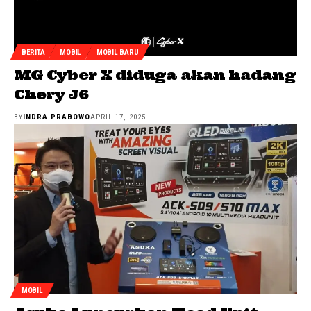
BERITA
MOBIL
MOBIL BARU
MG Cyber X diduga akan hadang
Chery J6
BY
INDRA PRABOWO
APRIL 17, 2025
MOBIL