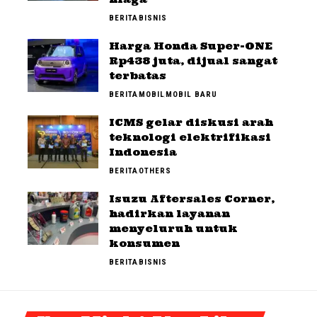
BERITA
BISNIS
Harga Honda Super-ONE
Rp438 juta, dijual sangat
terbatas
BERITA
MOBIL
MOBIL BARU
ICMS gelar diskusi arah
teknologi elektrifikasi
Indonesia
BERITA
OTHERS
Isuzu Aftersales Corner,
hadirkan layanan
menyeluruh untuk
konsumen
BERITA
BISNIS