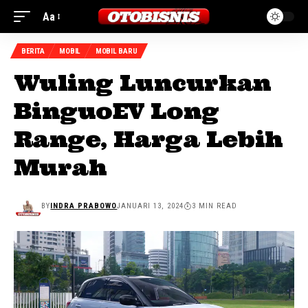
Aa
BERITA
MOBIL
MOBIL BARU
Wuling Luncurkan
BinguoEV Long
Range, Harga Lebih
Murah
BY
INDRA PRABOWO
JANUARI 13, 2024
3 MIN READ