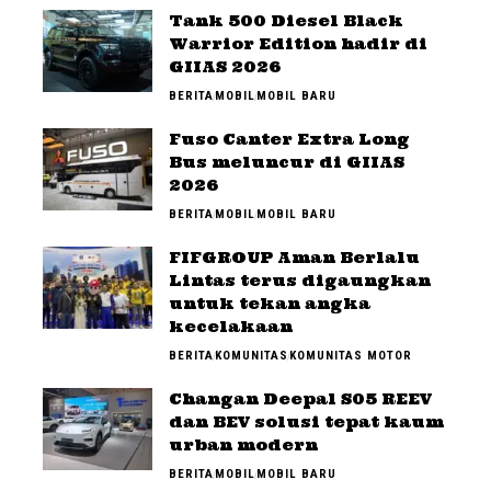
Tank 500 Diesel Black
Warrior Edition hadir di
GIIAS 2026
BERITA
MOBIL
MOBIL BARU
Fuso Canter Extra Long
Bus meluncur di GIIAS
2026
BERITA
MOBIL
MOBIL BARU
FIFGROUP Aman Berlalu
Lintas terus digaungkan
untuk tekan angka
kecelakaan
BERITA
KOMUNITAS
KOMUNITAS MOTOR
Changan Deepal S05 REEV
dan BEV solusi tepat kaum
urban modern
BERITA
MOBIL
MOBIL BARU