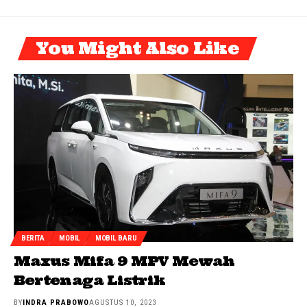
You Might Also Like
BERITA
MOBIL
MOBIL BARU
Maxus Mifa 9 MPV Mewah
Bertenaga Listrik
BY
INDRA PRABOWO
AGUSTUS 10, 2023