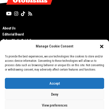
Otobisnis
About Us
Editorial Board
Cyber Media Guidelines
Manage Cookie Consent
TOS
Disclaimer
To provide the best experiences, we use technologies like cookies to store and/or
Privacy Policy
access device information. Consenting to these technologies will allow us to
Contact Us
process data such as browsing behavior or unique IDs on this site. Not consenting
or withdrawing consent, may adversely affect certain features and functions.
Accept
Deny
Don't not sell my personal information
View preferences