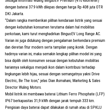
Sebagai informasi Wuling BinguoEV Premium (410 kilometer)
dengan baterai 37.9 kWh dilepas dengan harga Rp 408 juta OTR
DKI Jakarta.
“Dalam rangka memberikan pilihan kendaraan listrik yang sesuai
dengan kebutuhan konsumen terutama dalam hal mobilitas
perkotaan, kami turut menghadirkan BinguoEV Long Range AC.
Varian ini juga didukung dengan pengalaman berkendara premium
dan deretan fitur modern serta tampilan yang ikonik. Dengan
hadirnya varian ini, maka semakin lengkap pilihan model ini yang
bisa dipilih oleh konsumen sesuai dengan kebutuhan mobilitas
hariannya sekaligus menjadi ikon dalam kontribusi terhadap
lingkungan lebih hijau, sesuai dengan semangatnya yakni Drive
Electric, Be The Icon,” jelas Dian Asmahani, Marketing & Sales
Director Wuling Motors.
Mobil listrik
ini membawa baterai Lithium Ferro Phosphate (LFP)
IP67 berkapasitas 31,9 kWh dengan jarak tempuh 333 km.
Pengisian daya baterai dapat dilakukan di rumah atau di
SPKLU