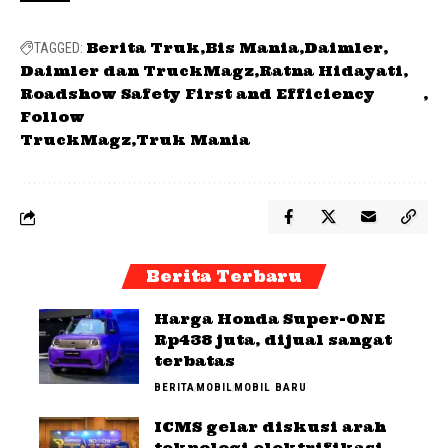
Berita Truk
Bis Mania
Daimler
TAGGED:
Daimler dan TruckMagz
Ratna Hidayati
Roadshow Safety First and Efficiency
Follow
TruckMagz
Truk Mania
Berita Terbaru
Harga Honda Super-ONE
Rp438 juta, dijual sangat
terbatas
BERITA
MOBIL
MOBIL BARU
ICMS gelar diskusi arah