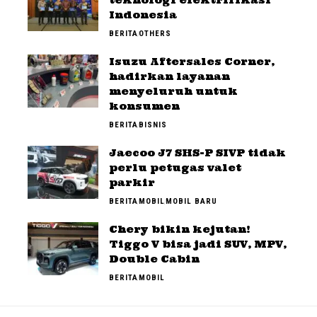
teknologi elektrifikasi
Indonesia
BERITA
OTHERS
Isuzu Aftersales Corner,
hadirkan layanan
menyeluruh untuk
konsumen
BERITA
BISNIS
Jaecoo J7 SHS-P SIVP tidak
perlu petugas valet
parkir
BERITA
MOBIL
MOBIL BARU
Chery bikin kejutan!
Tiggo V bisa jadi SUV, MPV,
Double Cabin
BERITA
MOBIL