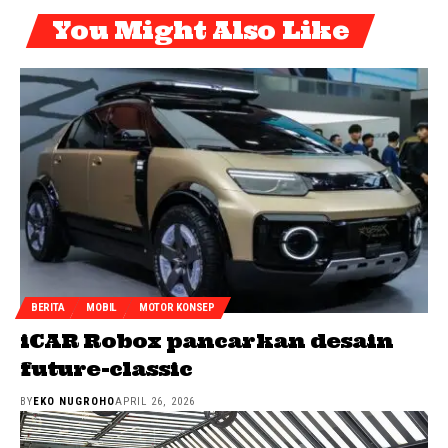
You Might Also Like
BERITA
MOBIL
MOTOR KONSEP
iCAR Robox pancarkan desain
future-classic
BY
EKO NUGROHO
APRIL 26, 2026