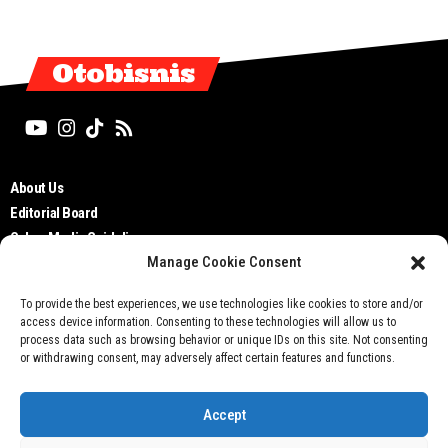
Otobisnis
About Us
Editorial Board
Cyber Media Guidelines
Manage Cookie Consent
TOS
Disclaimer
To provide the best experiences, we use technologies like cookies to store and/or
Privacy Policy
access device information. Consenting to these technologies will allow us to
Contact Us
process data such as browsing behavior or unique IDs on this site. Not consenting
or withdrawing consent, may adversely affect certain features and functions.
Accept