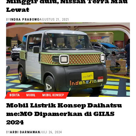
Minggir dulu, Nissan Terra Mau
Lewat
BY
INDRA PRABOWO
AGUSTUS 21, 2021
BERITA
MOBIL
MOBIL KONSEP
Mobil Listrik Konsep Daihatsu
me:MO Dipamerkan di GIIAS
2024
BY
ARBI DARMAWAN
JULI 26, 2024