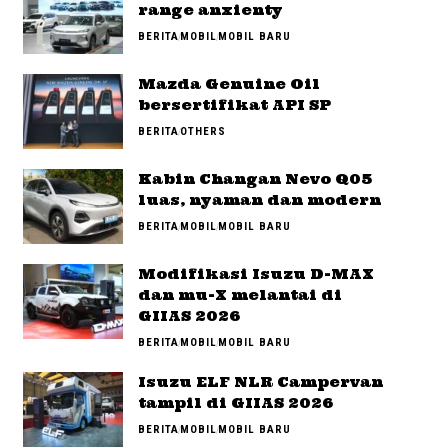
range anxienty
BERITA
MOBIL
MOBIL BARU
Mazda Genuine Oil
bersertifikat API SP
BERITA
OTHERS
Kabin Changan Nevo Q05
luas, nyaman dan modern
BERITA
MOBIL
MOBIL BARU
Modifikasi Isuzu D-MAX
dan mu-X melantai di
GIIAS 2026
BERITA
MOBIL
MOBIL BARU
Isuzu ELF NLR Campervan
tampil di GIIAS 2026
BERITA
MOBIL
MOBIL BARU