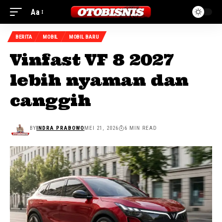
Aa
BERITA
MOBIL
MOBIL BARU
Vinfast VF 8 2027
lebih nyaman dan
canggih
BY
INDRA PRABOWO
MEI 21, 2026
6 MIN READ