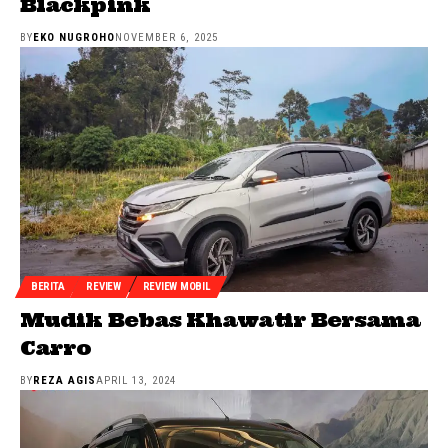
Blackpink
BY
EKO NUGROHO
NOVEMBER 6, 2025
BERITA
REVIEW
REVIEW MOBIL
Mudik Bebas Khawatir Bersama
Carro
BY
REZA AGIS
APRIL 13, 2024