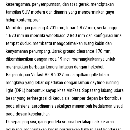
keseragaman, penyempurnaan, dan rasa gerak, menciptakan
tampilan
SUV
modern dan dinamis yang mencerminkan gaya
hidup kontemporer.
Mobil dengan panjang 4.701 mm, lebar 1.872 mm, serta tinggi
1.670 mm ini memiliki wheelbase 2.840 mm dan konfigurasi lima
tempat duduk, membantu mengoptimalkan ruang kabin dan
kenyamanan penumpang. Jarak ground clearance 170 mm,
dikombinasikan dengan roda 19 inci, memungkinkannya untuk
menjinakkan berbagai kondisi lintasan dengan fleksibel.
Bagian depan Vinfast VF 8 2027 menampilkan grille hitam
mengkilap yang lebar dipadukan dengan lampu daytime running
light (DRL) berbentuk sayap khas VinFast. Sepasang lubang udara
besar yang terintegrasi di kedua sisi bumper depan berkontribusi
pada efisiensi aerodinamis sekaligus menambah kedalaman visual
pada desain keseluruhan.
Di sepanjang sisi, garis jendela secara bertahap naik ke arah
belakang, menciptakan kesan pergerakan bahkan saat kendaraan