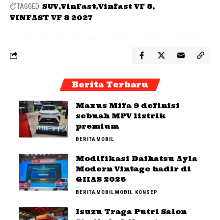
SUV
VinFast
Vinfast VF 8
TAGGED:
VINFAST VF 8 2027
Berita Terbaru
Maxus Mifa 9 definisi
sebuah MPV listrik
premium
BERITA
MOBIL
Modifikasi Daihatsu Ayla
Modern Vintage hadir di
GIIAS 2026
BERITA
MOBIL
MOBIL KONSEP
Isuzu Traga Putri Salon