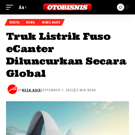
Aa
BERITA
MOBIL
MOBIL BARU
Truk Listrik Fuso
eCanter
Diluncurkan Secara
Global
BY
REZA AGIS
SEPTEMBER 7, 2022
3 MIN READ