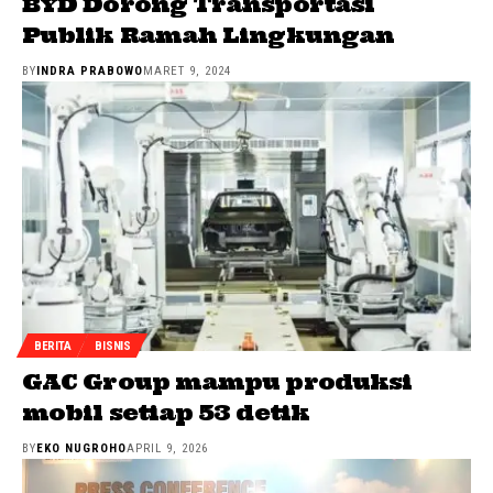
BYD Dorong Transportasi
Publik Ramah Lingkungan
BY
INDRA PRABOWO
MARET 9, 2024
BERITA
BISNIS
GAC Group mampu produksi
mobil setiap 53 detik
BY
EKO NUGROHO
APRIL 9, 2026