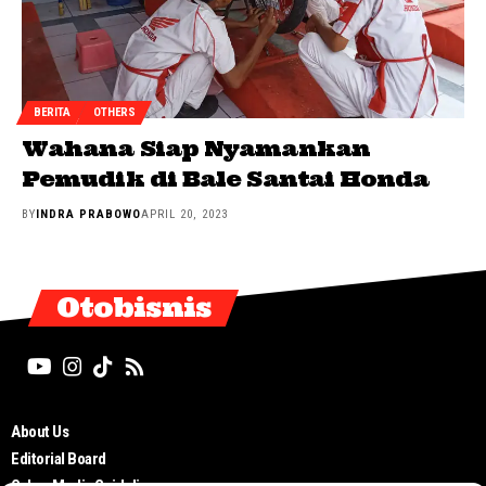
BERITA
OTHERS
Wahana Siap Nyamankan
Pemudik di Bale Santai Honda
BY
INDRA PRABOWO
APRIL 20, 2023
Otobisnis
About Us
Editorial Board
Cyber Media Guidelines