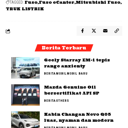
Fuso
Fuso eCanter
Mitsubishi Fuso
TAGGED:
TRUK LISTRIK
Berita Terbaru
Geely Starray EM-i tepis
range anxienty
BERITA
MOBIL
MOBIL BARU
Mazda Genuine Oil
bersertifikat API SP
BERITA
OTHERS
Kabin Changan Nevo Q05
luas, nyaman dan modern
BERITA
MOBIL
MOBIL BARU