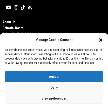
About Us
Editorial Board
Cyber Media Guidelines
Manage Cookie Consent
TOS
Disclaimer
To provide the best experiences, we use technologies like cookies to store and/or
Privacy Policy
access device information. Consenting to these technologies will allow us to
Contact Us
process data such as browsing behavior or unique IDs on this site. Not consenting
or withdrawing consent, may adversely affect certain features and functions.
Accept
Deny
Don't not sell my personal information
View preferences
@ 2021 Otobisnis.id