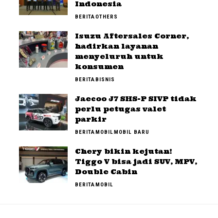
Indonesia
BERITA
OTHERS
Isuzu Aftersales Corner,
hadirkan layanan
menyeluruh untuk
konsumen
BERITA
BISNIS
Jaecoo J7 SHS-P SIVP tidak
perlu petugas valet
parkir
BERITA
MOBIL
MOBIL BARU
Chery bikin kejutan!
Tiggo V bisa jadi SUV, MPV,
Double Cabin
BERITA
MOBIL