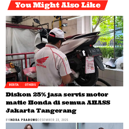
You Might Also Like
BERITA
OTHERS
Diskon 25% jasa servis motor
matic Honda di semua AHASS
Jakarta Tangerang
BY
INDRA PRABOWO
DESEMBER 23, 2025