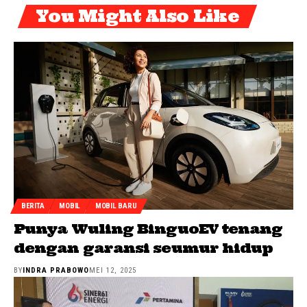
You Might Also Like
BERITA
MOBIL
MOBIL BARU
Punya Wuling BinguoEV tenang
dengan garansi seumur hidup
BY
INDRA PRABOWO
MEI 12, 2025