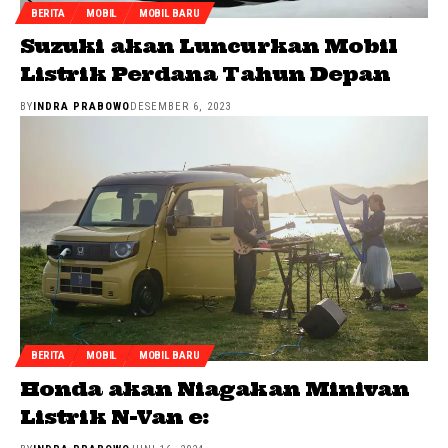
BERITA
MOBIL
MOBIL BARU
Suzuki akan Luncurkan Mobil
Listrik Perdana Tahun Depan
BY
INDRA PRABOWO
DESEMBER 6, 2023
BERITA
MOBIL
MOBIL BARU
Honda akan Niagakan Minivan
Listrik N-Van e: