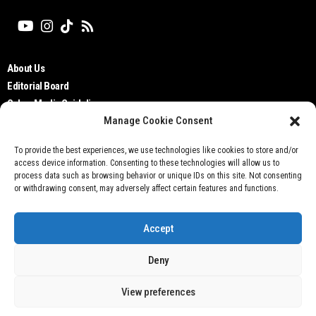
About Us
Editorial Board
Cyber Media Guidelines
Manage Cookie Consent
TOS
Disclaimer
To provide the best experiences, we use technologies like cookies to store and/or
Privacy Policy
access device information. Consenting to these technologies will allow us to
Contact Us
process data such as browsing behavior or unique IDs on this site. Not consenting
or withdrawing consent, may adversely affect certain features and functions.
Accept
Deny
Don't not sell my personal information
View preferences
@ 2021 Otobisnis.id