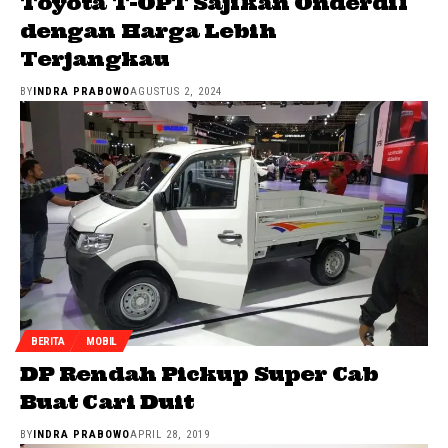
Toyota T-OPT Sajikan Onderdil
dengan Harga Lebih
Terjangkau
BY
INDRA PRABOWO
AGUSTUS 2, 2024
BERITA
MOBIL
DP Rendah Pickup Super Cab
Buat Cari Duit
BY
INDRA PRABOWO
APRIL 28, 2019