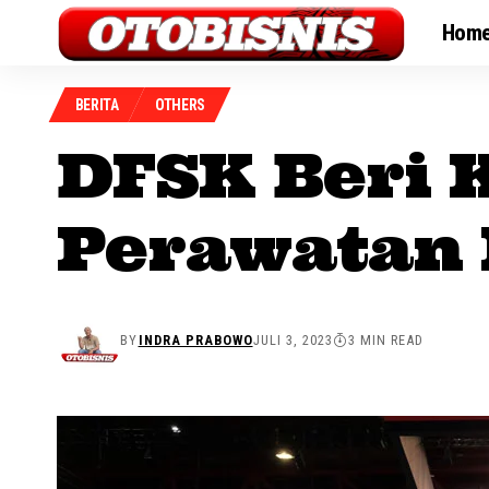
Hom
BERITA
OTHERS
DFSK Beri 
Perawatan 
BY
INDRA PRABOWO
JULI 3, 2023
3 MIN READ