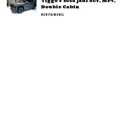
Tiggo V bisa jadi SUV, MPV,
Double Cabin
BERITA
MOBIL