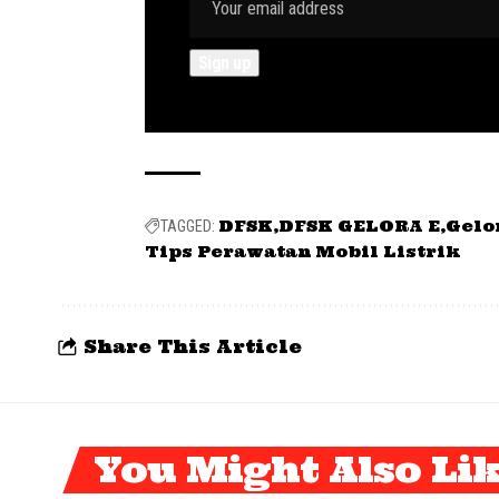
DFSK
DFSK GELORA E
Gelo
TAGGED:
Tips Perawatan Mobil Listrik
Share This Article
You Might Also Li