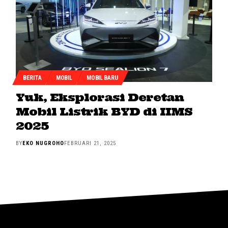
BERITA
MOBIL
MOBIL BARU
Yuk, Eksplorasi Deretan
Mobil Listrik BYD di IIMS
2025
BY
EKO NUGROHO
FEBRUARI 21, 2025