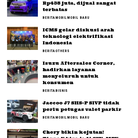
Rp438 juta, dijual sangat
terbatas
BERITA
MOBIL
MOBIL BARU
ICMS gelar diskusi arah
teknologi elektrifikasi
Indonesia
BERITA
OTHERS
Isuzu Aftersales Corner,
hadirkan layanan
menyeluruh untuk
konsumen
BERITA
BISNIS
Jaecoo J7 SHS-P SIVP tidak
perlu petugas valet parkir
BERITA
MOBIL
MOBIL BARU
Chery bikin kejutan!