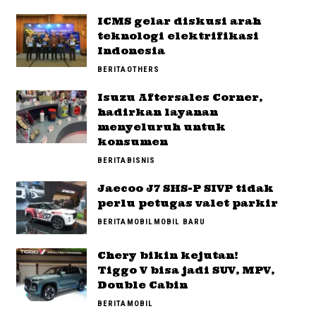
ICMS gelar diskusi arah
teknologi elektrifikasi
Indonesia
BERITA
OTHERS
Isuzu Aftersales Corner,
hadirkan layanan
menyeluruh untuk
konsumen
BERITA
BISNIS
Jaecoo J7 SHS-P SIVP tidak
perlu petugas valet parkir
BERITA
MOBIL
MOBIL BARU
Chery bikin kejutan!
Tiggo V bisa jadi SUV, MPV,
Double Cabin
BERITA
MOBIL