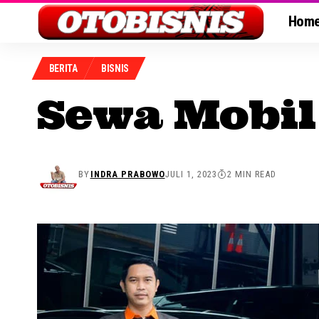
Hom
BERITA
BISNIS
Sewa Mobil
BY
INDRA PRABOWO
JULI 1, 2023
2 MIN READ