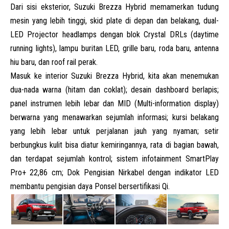
Dari sisi eksterior, Suzuki Brezza Hybrid memamerkan tudung
mesin yang lebih tinggi, skid plate di depan dan belakang, dual-
LED Projector headlamps dengan blok Crystal DRLs (daytime
running lights), lampu buritan LED, grille baru, roda baru, antenna
hiu baru, dan roof rail perak.
Masuk ke interior Suzuki Brezza Hybrid, kita akan menemukan
dua-nada warna (hitam dan coklat); desain dashboard berlapis;
panel instrumen lebih lebar dan MID (Multi-information display)
berwarna yang menawarkan sejumlah informasi; kursi belakang
yang lebih lebar untuk perjalanan jauh yang nyaman; setir
berbungkus kulit bisa diatur kemiringannya, rata di bagian bawah,
dan terdapat sejumlah kontrol; sistem infotainment SmartPlay
Pro+ 22,86 cm; Dok Pengisian Nirkabel dengan indikator LED
membantu pengisian daya Ponsel bersertifikasi Qi.