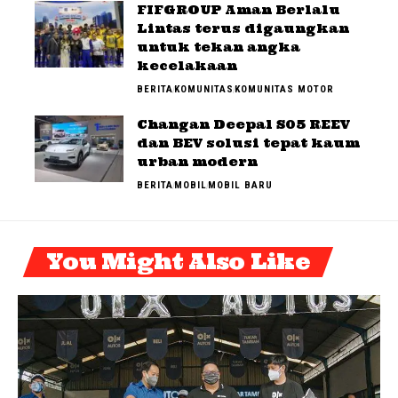
FIFGROUP Aman Berlalu
Lintas terus digaungkan
untuk tekan angka
kecelakaan
BERITA
KOMUNITAS
KOMUNITAS MOTOR
Changan Deepal S05 REEV
dan BEV solusi tepat kaum
urban modern
BERITA
MOBIL
MOBIL BARU
You Might Also Like