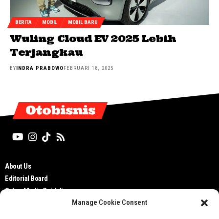
BERITA
MOBIL
MOBIL BARU
Wuling Cloud EV 2025 Lebih
Terjangkau
BY
INDRA PRABOWO
FEBRUARI 18, 2025
Otobisnis
About Us
Editorial Board
Cyber Media Guidelines
Manage Cookie Consent
TOS
Disclaimer