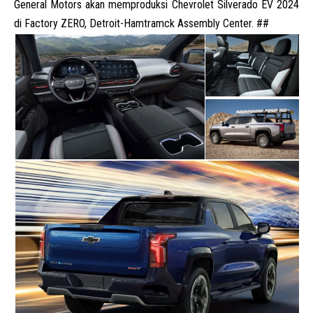
General Motors akan memproduksi
Chevrolet
Silverado EV 2024
di Factory ZERO, Detroit-Hamtramck Assembly Center. ##