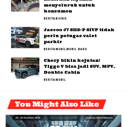
menyeluruh untuk
konsumen
BERITA
BISNIS
Jaecoo J7 SHS-P SIVP tidak
perlu petugas valet
parkir
BERITA
MOBIL
MOBIL BARU
Chery bikin kejutan!
Tiggo V bisa jadi SUV, MPV,
Double Cabin
BERITA
MOBIL
You Might Also Like